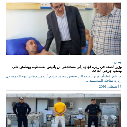
وطني
وزير الصحة في زيارة فجائية إلى مستشفى بن باديس بقسنطينة ويطمئن على
وضعية جرحى الحادث
م.رياض اطمأن وزير الصحة البروفيسور محمد صديق آيت مسعودان اليوم الجمعة في
زيارة مفاجئة للمستشفى...
7 أغسطس 2026