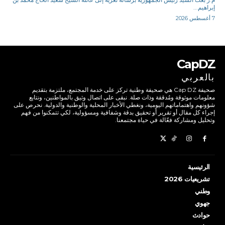
إبراهيم...
7 أغسطس 2026
CapDZ
بالعربي
صحيفة Cap DZ هي صحيفة وطنية تركز على خدمة المجتمع، ملتزمة بتقديم
معلومات موثوقة ومُدققة وذات صلة. نبقى على اتصال وثيق بالمواطنين، ونتابع
شؤونهم واهتماماتهم اليومية، ونغطي الأخبار المحلية والوطنية والدولية. نحرص على
إجراء كل مقال أو تقرير أو تحقيق بدقة وشفافية ومسؤولية، لكي تتمكنوا من فهم
وتحليل ومشاركة فعّالة في حياة مجتمعنا.
الرئيسية
تشريعيات 2026
وطني
جهوي
حوادث