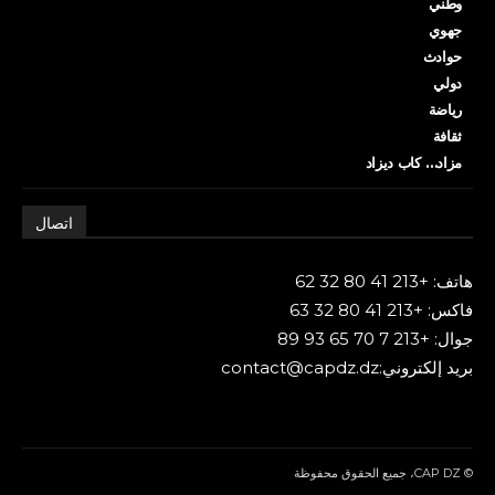
وطني
جهوي
حوادث
دولي
رياضة
ثقافة
مزاد… كاب ديزاد
اتصال
هاتف: +213 41 80 32 62
فاكس: +213 41 80 32 63
جوال: +213 7 70 65 93 89
بريد إلكتروني:contact@capdz.dz
© CAP DZ، جميع الحقوق محفوظة