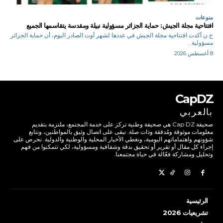
منوعات
افتتاحية مجلة الجيش: حماية الجزائر مسؤولية نبيلة ومقدسة يتقاسمها الجميع
ح.ن أكدت افتتاحية مجلة الجيش في عددها لشهر أوت الصادر اليوم، أن حماية الجزائر
مسؤولية...
8 أغسطس 2026
CapDZ
بالعربي
صحيفة Cap DZ هي صحيفة وطنية تركز على خدمة المجتمع، ملتزمة بتقديم
معلومات موثوقة ومُدققة وذات صلة. نبقى على اتصال وثيق بالمواطنين، ونتابع
شؤونهم واهتماماتهم اليومية، ونغطي الأخبار المحلية والوطنية والدولية. نحرص على
إجراء كل مقال أو تقرير أو تحقيق بدقة وشفافية ومسؤولية، لكي تتمكنوا من فهم
وتحليل ومشاركة فعّالة في حياة مجتمعنا.
الرئيسية
تشريعيات 2026