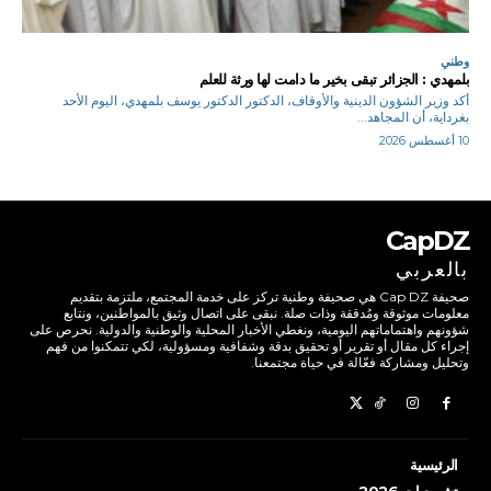
وطني
بلمهدي : الجزائر تبقى بخير ما دامت لها ورثة للعلم
أكد وزير الشؤون الدينية والأوقاف، الدكتور الدكتور يوسف بلمهدي، اليوم الأحد
بغرداية، أن المجاهد...
10 أغسطس 2026
CapDZ
بالعربي
صحيفة Cap DZ هي صحيفة وطنية تركز على خدمة المجتمع، ملتزمة بتقديم
معلومات موثوقة ومُدققة وذات صلة. نبقى على اتصال وثيق بالمواطنين، ونتابع
شؤونهم واهتماماتهم اليومية، ونغطي الأخبار المحلية والوطنية والدولية. نحرص على
إجراء كل مقال أو تقرير أو تحقيق بدقة وشفافية ومسؤولية، لكي تتمكنوا من فهم
وتحليل ومشاركة فعّالة في حياة مجتمعنا.
الرئيسية
تشريعيات 2026