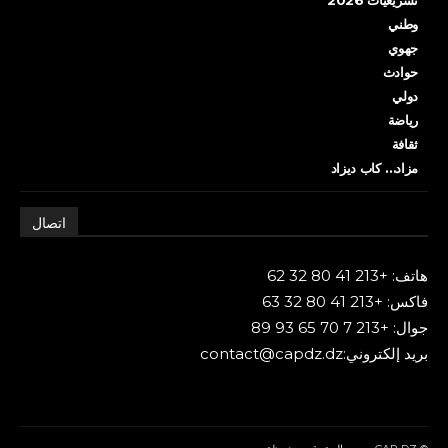
وطني
جهوي
حوادث
دولي
رياضة
ثقافة
مزاد… كاب ديزاد
اتصال
هاتف: +213 41 80 32 62
فاكس: +213 41 80 32 63
جوال: +213 7 70 65 93 89
بريد إلكتروني:contact@capdz.dz