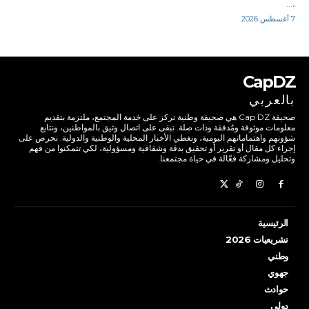
،...
7 أغسطس 2026
CapDZ
بالعربي
صحيفة Cap DZ هي صحيفة وطنية تركز على خدمة المجتمع، ملتزمة بتقديم
معلومات موثوقة ومُدققة وذات صلة. نبقى على اتصال وثيق بالمواطنين، ونتابع
شؤونهم واهتماماتهم اليومية، ونغطي الأخبار المحلية والوطنية والدولية. نحرص على
إجراء كل مقال أو تقرير أو تحقيق بدقة وشفافية ومسؤولية، لكي تتمكنوا من فهم
وتحليل ومشاركة فعّالة في حياة مجتمعنا.
الرئيسية
تشريعيات 2026
وطني
جهوي
حوادث
دولي