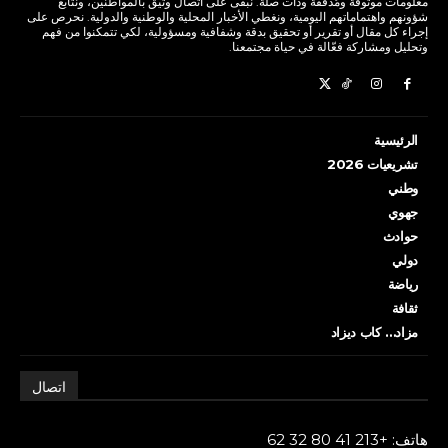
معلومات موثوقة ومُدققة وذات صلة. نبقى على اتصال وثيق بالمواطنين، ونتابع
شؤونهم واهتماماتهم اليومية، ونغطي الأخبار المحلية والوطنية والدولية. نحرص على
إجراء كل مقال أو تقرير أو تحقيق بدقة وشفافية ومسؤولية، لكي تتمكنوا من فهم
وتحليل ومشاركة فعّالة في حياة مجتمعنا.
الرئيسية
تشريعيات 2026
وطني
جهوي
حوادث
دولي
رياضة
ثقافة
مزاد… كاب ديزاد
اتصال
هاتف: +213 41 80 32 62