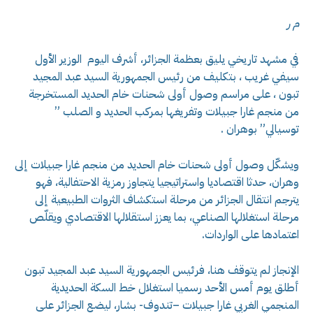
م ر
في مشهد تاريخي يليق بعظمة الجزائر، أشرف اليوم الوزير الأول
سيفي غريب ، بتكليف من رئيس الجمهورية السيد عبد المجيد
تبون ، على مراسم وصول أولى شحنات خام الحديد المستخرجة
من منجم غارا جبيلات وتفريغها بمركب الحديد و الصلب ”
توسيالي” بوهران .
ويشكّل وصول أولى شحنات خام الحديد من منجم غارا جبيلات إلى
وهران، حدثا اقتصاديا واستراتيجيا يتجاوز رمزية الاحتفالية، فهو
يترجم انتقال الجزائر من مرحلة استكشاف الثروات الطبيعية إلى
مرحلة استغلالها الصناعي، بما يعزز استقلالها الاقتصادي ويقلّص
اعتمادها على الواردات.
الإنجاز لم يتوقف هنا، فرئيس الجمهورية السيد عبد المجيد تبون
أطلق يوم أمس الأحد رسميا استغلال خط السكة الحديدية
المنجمي الغربي غارا جبيلات –تندوف- بشار، ليضع الجزائر على