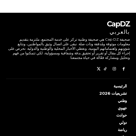
CapDZ
بالعربي
صحيفة Cap DZ هي صحيفة وطنية تركز على خدمة المجتمع، ملتزمة بتقديم
معلومات موثوقة ومُدققة وذات صلة. نبقى على اتصال وثيق بالمواطنين، ونتابع
شؤونهم واهتماماتهم اليومية، ونغطي الأخبار المحلية والوطنية والدولية. نحرص على
إجراء كل مقال أو تقرير أو تحقيق بدقة وشفافية ومسؤولية، لكي تتمكنوا من فهم
وتحليل ومشاركة فعّالة في حياة مجتمعنا.
الرئيسية
تشريعيات 2026
وطني
جهوي
حوادث
دولي
رياضة