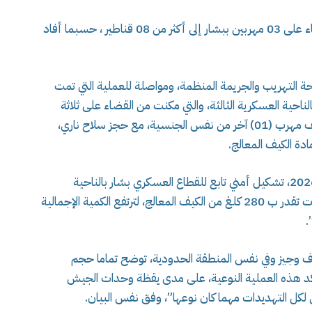
ارتفعت كمية المخدرات المحجوزة إثر عملية القضاء على 03 مهربين ببشار إلى أكثر من 08 قناطير ، حسبما أفاد
افحة التهريب والجريمة المنظمة، ومواصلة للعملية التي تمت
لاية بشار بالناحية العسكرية الثالثة، والتي مكنت من القضاء على ثلاثة
(03) مهربين مسلحين من جنسية مغربية وتوقيف مهرب (01) آخر من نفس الجنسية، مع حجز سلاح ناري،
وفي المنطقة نفسها، تمكن يوم أمس 02 فيفري 2026، تشكيل أمني تابع للقطاع العسكري بشار بالناحية
العسكرية الثالثة، من حجز كمية أخرى من المخدرات تقدر ب 280 كلغ من الكيف المعالج، لترتفع الكمية الإجمالية
رف وجيز وفي نفس المنطقة الحدودية، توضح تماما حجم
كد هذه العملية النوعية، على مدى يقظة وحدات الجيش
لكل التهديدات مهما كان نوعها”، وفق نفس البيان.