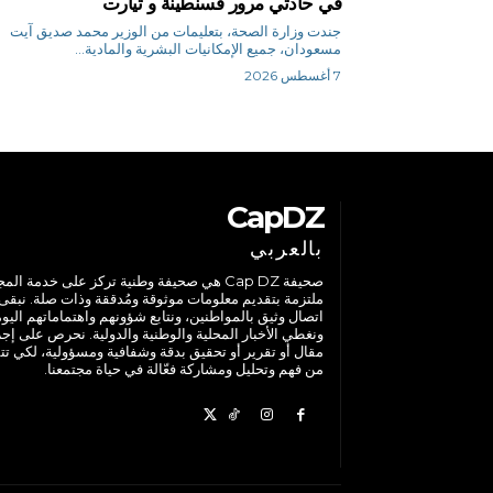
في حادثي مرور قسنطينة و تيارت
جندت وزارة الصحة، بتعليمات من الوزير محمد صديق آيت
مسعودان، جميع الإمكانيات البشرية والمادية...
7 أغسطس 2026
CapDZ
بالعربي
صحيفة Cap DZ هي صحيفة وطنية تركز على خدمة الم
ملتزمة بتقديم معلومات موثوقة ومُدققة وذات صلة. نبقى
اتصال وثيق بالمواطنين، ونتابع شؤونهم واهتماماتهم اليوم
ونغطي الأخبار المحلية والوطنية والدولية. نحرص على إج
مقال أو تقرير أو تحقيق بدقة وشفافية ومسؤولية، لكي تت
من فهم وتحليل ومشاركة فعّالة في حياة مجتمعنا.