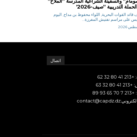
ومام” والسفينة الشراعية المدرسة ”الملاح”
لحملة التدريبية ”صيف-2026′
قائد القوات البحرية, اللواء محفوظ بن مداح, اليوم
س على مراسم تفتيش المفرزة...
اتصال
80 32 62
 80 32 63
65 93 89
ني:contact@capdz.dz