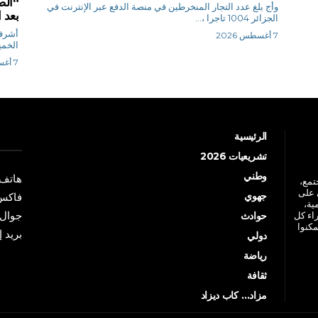
“الص
وأج بلغ عدد التجار المنخرطين في منصة الدفع عبر الإنترنت في
بعد ا
الجزائر 1004 تاجرا ،...
أشرف 
7 أغسطس 2026
الخمي
7 أغسطس 2026
الرئيسية
تشريعيات 2026
وطني
هاتف: +213 41 
جتمع،
 على
جهوي
فاكس: +213 41
ية،
جوال: +213 7 70 
راء كل
حوادث
مكنوا
بريد إلكترو
دولي
رياضة
ثقافة
مزاد… كاب ديزاد