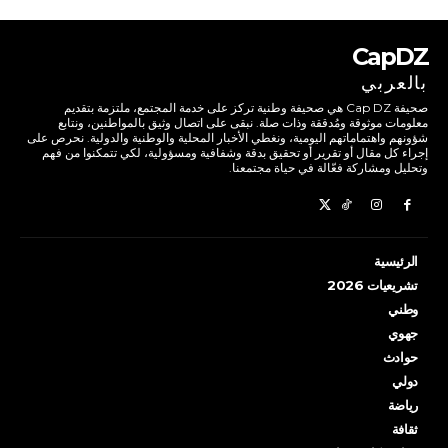
CapDZ
بالعربي
صحيفة Cap DZ هي صحيفة وطنية تركز على خدمة المجتمع، ملتزمة بتقديم
معلومات موثوقة ومُدققة وذات صلة. نبقى على اتصال وثيق بالمواطنين، ونتابع
شؤونهم واهتماماتهم اليومية، ونغطي الأخبار المحلية والوطنية والدولية. نحرص على
إجراء كل مقال أو تقرير أو تحقيق بدقة وشفافية ومسؤولية، لكي تتمكنوا من فهم
وتحليل ومشاركة فعّالة في حياة مجتمعنا.
الرئيسية
تشريعيات 2026
وطني
جهوي
حوادث
دولي
رياضة
ثقافة