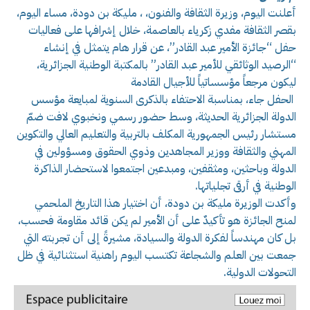
أعلنت اليوم، وزيرة الثقافة والفنون، ، مليكة بن دودة، مساء اليوم،
بقصر الثقافة مفدي زكرياء بالعاصمة، خلال إشرافها على فعاليات
حفل “جائزة الأمير عبد القادر”، عن قرار هام يتمثل في إنشاء
“الرصيد الوثائقي للأمير عبد القادر” بالمكتبة الوطنية الجزائرية،
ليكون مرجعاً مؤسساتياً للأجيال القادمة
الحفل جاء، بمناسبة الاحتفاء بالذكرى السنوية لمبايعة مؤسس
الدولة الجزائرية الحديثة، وسط حضور رسمي ونخبوي لافت ضمّ
مستشار رئيس الجمهورية المكلف بالتربية والتعليم العالي والتكوين
المهني والثقافة ووزير المجاهدين وذوي الحقوق ومسؤولين في
الدولة وباحثين، ومثقفين، ومبدعين اجتمعوا لاستحضار الذاكرة
الوطنية في أرقى تجلياتها.
وأكدت الوزيرة مليكة بن دودة، أن اختيار هذا التاريخ الملحمي
لمنح الجائزة هو تأكيدٌ على أن الأمير لم يكن قائد مقاومة فحسب،
بل كان مهندساً لفكرة الدولة والسيادة، مشيرةً إلى أن تجربته التي
جمعت بين العلم والشجاعة تكتسب اليوم راهنية استثنائية في ظل
التحولات الدولية.