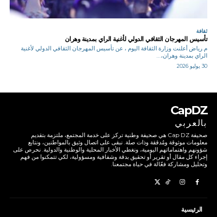
ثقافة
تأسيس المهرجان الثقافي الدولي لأغنية الراي بمدينة وهران
م.رياض أعلنت وزارة الثقافة اليوم ، عن تأسيس المهرجان الثقافي الدولي لأغنية
الراي بمدينة وهران،...
30 يوليو 2026
CapDZ
بالعربي
صحيفة Cap DZ هي صحيفة وطنية تركز على خدمة المجتمع، ملتزمة بتقديم
معلومات موثوقة ومُدققة وذات صلة. نبقى على اتصال وثيق بالمواطنين، ونتابع
شؤونهم واهتماماتهم اليومية، ونغطي الأخبار المحلية والوطنية والدولية. نحرص على
إجراء كل مقال أو تقرير أو تحقيق بدقة وشفافية ومسؤولية، لكي تتمكنوا من فهم
وتحليل ومشاركة فعّالة في حياة مجتمعنا.
الرئيسية