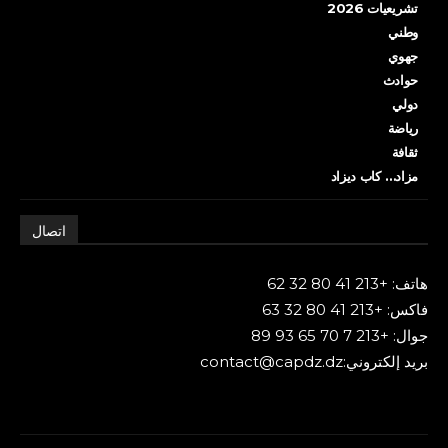
تشريعيات 2026
وطني
جهوي
حوادث
دولي
رياضة
ثقافة
مزاد… كاب ديزاد
اتصال
هاتف: +213 41 80 32 62
فاكس: +213 41 80 32 63
جوال: +213 7 70 65 93 89
بريد إلكتروني:contact@capdz.dz