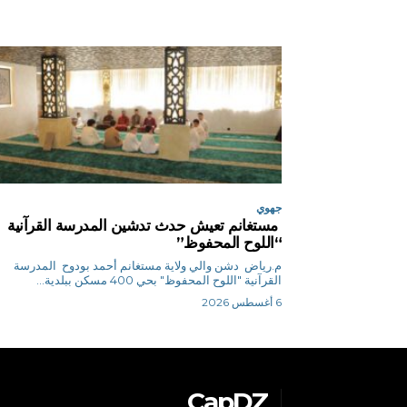
جهوي
مستغانم تعيش حدث تدشين المدرسة القرآنية
“اللوح المحفوظ”
م.رياض دشن والي ولاية مستغانم أحمد بودوح المدرسة
القرآنية "اللوح المحفوظ" بحي 400 مسكن ببلدية...
6 أغسطس 2026
CapDZ