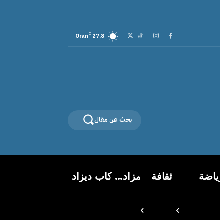
C
Oran
27.8
بحث عن مقال
ياضة
ثقافة
مزاد… كاب ديزاد