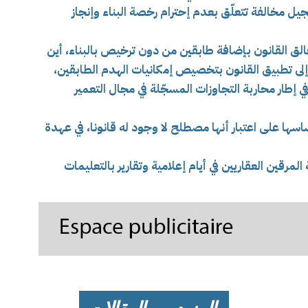
ل مخالفة تتعلّق بعدم إحترام رخصة البناء وإنجاز
لق القانون بإضافة طابقين من دون ترخيص بالبناء، أين
إلى تطبيق القانون بتخصيص إمكانيات الهدم الطابقين،
إطار محاربة التجاوزات المسجّلة في مجال التعمير
سها على اعتبار أنها مصطلح لا وجود له قانونا، في عهدة
مرقين العقاريين في أيام إعلامية وتقارير بالتعليمات