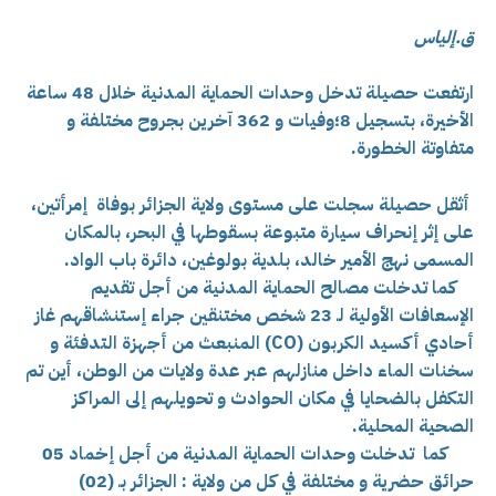
ق.إلياس
ارتفعت حصيلة تدخل وحدات الحماية المدنية خلال 48 ساعة
الأخيرة، بتسجيل 8؛وفيات و 362 آخرين بجروح مختلفة و
متفاوتة الخطورة.
أثقل حصيلة سجلت على مستوى ولاية الجزائر بوفاة إمرأتين،
على إثر إنحراف سيارة متبوعة بسقوطها في البحر، بالمكان
المسمى نهج الأمير خالد، بلدية بولوغين، دائرة باب الواد.
كما تدخلت مصالح الحماية المدنية من أجل تقديم
الإسعافات الأولية لـ 23 شخص مختنقين جراء إستنشاقهم غاز
أحادي أكسيد الكربون (CO) المنبعث من أجهزة التدفئة و
سخنات الماء داخل منازلهم عبر عدة ولايات من الوطن، أين تم
التكفل بالضحايا في مكان الحوادث و تحويلهم إلى المراكز
الصحية المحلية.
كما تدخلت وحدات الحماية المدنية من أجل إخماد 05
حرائق حضرية و مختلفة في كل من ولاية : الجزائر بـ (02)