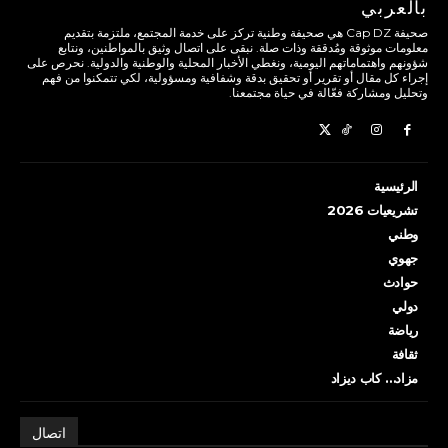
بالعربي
صحيفة Cap DZ هي صحيفة وطنية تركز على خدمة المجتمع، ملتزمة بتقديم
معلومات موثوقة ومُدققة وذات صلة. نبقى على اتصال وثيق بالمواطنين، ونتابع
شؤونهم واهتماماتهم اليومية، ونغطي الأخبار المحلية والوطنية والدولية. نحرص على
إجراء كل مقال أو تقرير أو تحقيق بدقة وشفافية ومسؤولية، لكي تتمكنوا من فهم
وتحليل ومشاركة فعّالة في حياة مجتمعنا.
الرئيسية
تشريعيات 2026
وطني
جهوي
حوادث
دولي
رياضة
ثقافة
مزاد… كاب ديزاد
اتصال