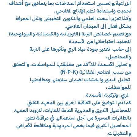
الزراعية،و
تحسين استخدام المدخلات بما يتماشى مع أهداف
تحديث واستدامة نظم الإنتاج الفلاحي.
وكذا تعزيز البحث العلمي والتكوين التطبيقى ونقل المعرفة
بشكل فعال إلى الميدان الفلاحي.
مع تقييم خصائص التربة (الفيزيائية والكيميائية والبيولوجية)
لتحديد احتياجاتها من الأسمدة
إلى جانب تقدير جودة مياه الري وتأثيرها على التربة
والمحاصيل،
و تحليل الأسمدة للتأكد من مطابقتها للمواصفات، والتحقق
من نسب العناصر الغذائية (N-P-K)
تحليل البذور والشتلات لضمان سلامتها ومطابقتها
للمواصفات،
الري، وتركيبة الأسمدة.
كما تم التوقيع على اتفاقية أخرى بين المعهد التقني
للمحاصيل الكبرى والمديرية العامة للغابات، لتزويد المعهد
بالطائرات المسيرة من أجل استعمالها في مراقبة تطور
المحاصيل الكبرى فيما يخص المردودية ومكافحة الأمراض
والطفيليات.