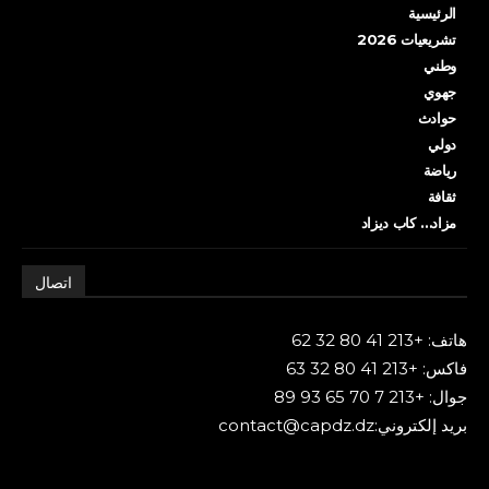
الرئيسية
تشريعيات 2026
وطني
جهوي
حوادث
دولي
رياضة
ثقافة
مزاد… كاب ديزاد
اتصال
هاتف: +213 41 80 32 62
فاكس: +213 41 80 32 63
جوال: +213 7 70 65 93 89
بريد إلكتروني:contact@capdz.dz