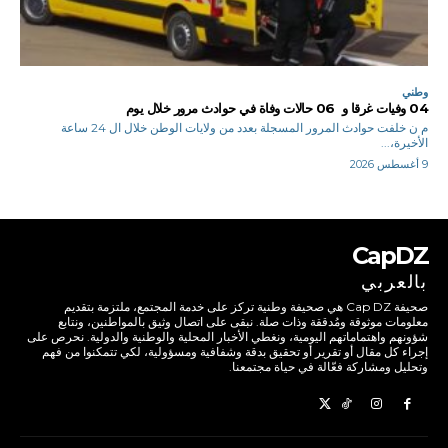
وطني
04 وفيات غرقا و 06 حالات وفاة في حوادث مرور خلال يوم
م ن خلفت حوادث المرور المسجلة بعدد من ولايات الوطن خلال ال 24 ساعة
الأخيرة،...
9 أغسطس 2026
CapDZ
بالعربي
صحيفة Cap DZ هي صحيفة وطنية تركز على خدمة المجتمع، ملتزمة بتقديم
معلومات موثوقة ومُدققة وذات صلة. نبقى على اتصال وثيق بالمواطنين، ونتابع
شؤونهم واهتماماتهم اليومية، ونغطي الأخبار المحلية والوطنية والدولية. نحرص على
إجراء كل مقال أو تقرير أو تحقيق بدقة وشفافية ومسؤولية، لكي تتمكنوا من فهم
وتحليل ومشاركة فعّالة في حياة مجتمعنا.