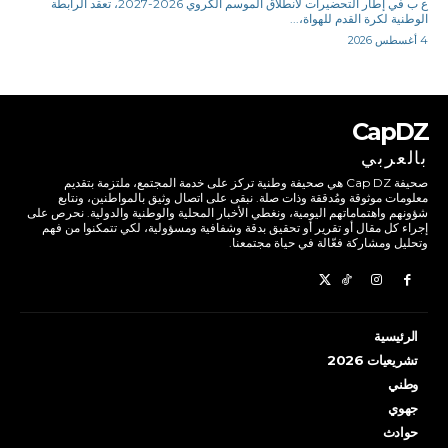
ع ب في إطار التحضيرات لانطلاق الموسم الكروي 2026-2027، تعقد الرابطة
الوطنية لكرة القدم للهواة،...
4 أغسطس 2026
CapDZ
بالعربي
صحيفة Cap DZ هي صحيفة وطنية تركز على خدمة المجتمع، ملتزمة بتقديم
معلومات موثوقة ومُدققة وذات صلة. نبقى على اتصال وثيق بالمواطنين، ونتابع
شؤونهم واهتماماتهم اليومية، ونغطي الأخبار المحلية والوطنية والدولية. نحرص على
إجراء كل مقال أو تقرير أو تحقيق بدقة وشفافية ومسؤولية، لكي تتمكنوا من فهم
وتحليل ومشاركة فعّالة في حياة مجتمعنا.
الرئيسية
تشريعيات 2026
وطني
جهوي
حوادث