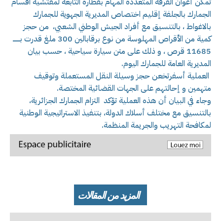
تمكن أعوان الفرقة المتعددة المهام بقطارة التابعة لمفتشية اقسام
الجمارك بالجلفة إقليم اختصاص المديرية الجهوية للجمارك
بالاغواط ، بالتنسيق مع أفراد الجيش الوطني الشعبي، من حجز
كمية من الأقراص المهلوسة من نوع برقابالين 300 ملغ قدرت بـــــــ
11685 قرص ، و ذلك على متن سيارة سياحية ، حسب بيان
المديرية العامة للجمارك اليوم.
العملية أسفرتخعن حجز وسيلة النقل المستعملة وتوقيف
متهمين و إحالتهم على الجهات القضائية المختصة.
وجاء في البيان أن هذه العملية تؤكد التزام الجمارك الجزائرية،
بالتنسيق مع مختلف أسلاك الدولة، بتنفيذ الاستراتيجية الوطنية
لمكافحة التهريب والجريمة المنظمة.
المزيد من المقالات