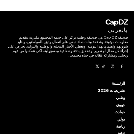
CapDZ
بالعربي
صحيفة Cap DZ هي صحيفة وطنية تركز على خدمة المجتمع، ملتزمة بتقديم
معلومات موثوقة ومُدققة وذات صلة. نبقى على اتصال وثيق بالمواطنين، ونتابع
شؤونهم واهتماماتهم اليومية، ونغطي الأخبار المحلية والوطنية والدولية. نحرص على
إجراء كل مقال أو تقرير أو تحقيق بدقة وشفافية ومسؤولية، لكي تتمكنوا من فهم
وتحليل ومشاركة فعّالة في حياة مجتمعنا.
الرئيسية
تشريعيات 2026
وطني
جهوي
حوادث
دولي
رياضة
ثقافة