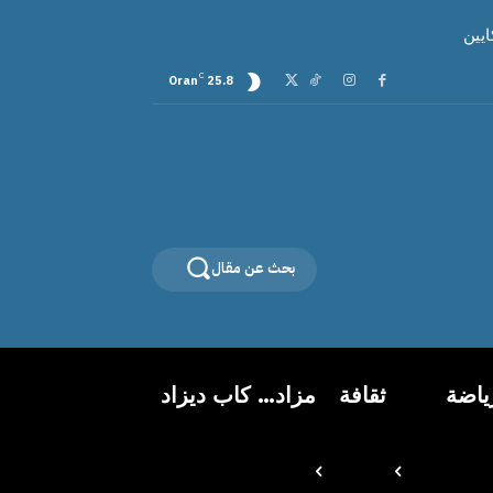
C
Oran
25.8
بحث عن مقال
ياضة
ثقافة
مزاد… كاب ديزاد