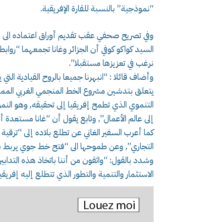
“نموذجية” بالنسبة للقارة الإفريقية.
وفي تصريح صحفي عقب تقديم أوراق اعتماده الى رئ
السيد كواكو كوفي أن الجزائر وغانا تجمعهما “رواب
نرغب في تعزيزها مستقبلا”.
وأضاف قائلا : “انبهرنا جميعا بالروح القيادية الت
يتعلق بتدشين مشروع الخط المنجمي الغربي الممتد
التنموي الذي تطمح إفريقيا إلى تحقيقه, وهو النم
إلى عالم الأعمال”, وتابع يقول أن “غانا مستعدة أ
كما أعرب السفير الغاني عن تطلع بلاده إلى “ترقية 
التجاري”, وعن طموحها الى “فتح خط جوي يربط بي
وشدد بالقول: “واثقون من أننا باتخاذ هذه التدابي
الاستثمار والتنمية والتطور الذي تتطلع إليه إفريقيا