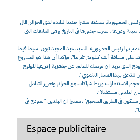
يس الجمهورية, بصفته سفيرا جديدا لبلاده لدى الجزائر, قال
ط متينة وعريقة, تضرب جذورها في التاريخ وهي العلاقات التي
ي يتميز بها رئيس الجمهورية, السيد عبد المجيد تبون, سيما فيما
 على مسافة ألف كيلومتر تقريبا”, مؤكدا أن هذا هو المشروع
وذج الذي نريد أن نوصله للعالم, عن جاهزية إفريقيا للولوج
ن تلتحق بهذا المسار التنموي”.
حجم الاستثمارات وربط شراكات مع الجزائر وتعزيز التبادل
ن البلدين مستقبلا”.
ر سنكون في الطريق الصحيح”، معتبرا أن البلدين “نموذج في
”.