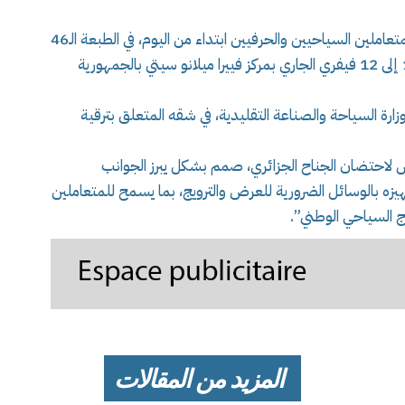
يشارك الديوان الوطني للسياحة، بمعية وفد من المتعاملين السياحيين والحرفيين ابتداء من اليوم، في الطبعة الـ46
للبورصة الدولية للسياحة، المزمع تنظيمها من 10 إلى 12 فيفري الجاري بمركز فييرا ميلانو سيتي بالجمهورية
ارة السياحة والصناعة التقليدية، في شقه المتعلق بترقية
لاحتضان الجناح الجزائري، صمم بشكل يبرز الجوانب
جهيزه بالوسائل الضرورية للعرض والترويج، بما يسمح للمتعاملين
ج السياحي الوطني”.
المزيد من المقالات