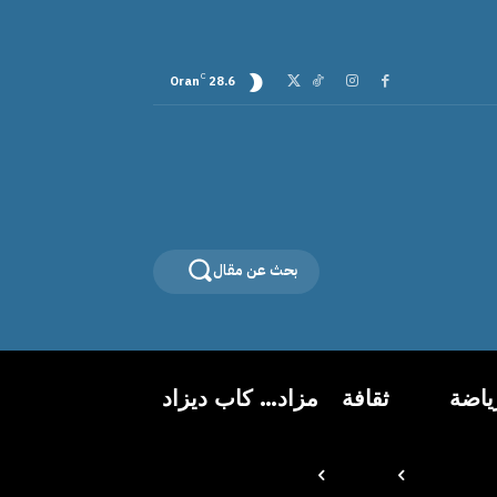
C
Oran
28.6
بحث عن مقال
ياضة
ثقافة
مزاد… كاب ديزاد