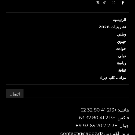
الرئيسية
تشريعيات 2026
وطني
جهوي
حوادث
دولي
رياضة
ثقافة
مزاد… كاب ديزاد
اتصال
هاتف: +213 41 80 32 62
فاكس: +213 41 80 32 63
جوال: +213 7 70 65 93 89
بريد إلكتروني:contact@capdz.dz