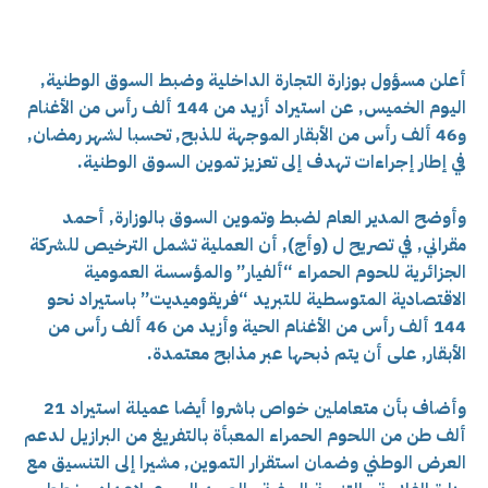
أعلن مسؤول بوزارة التجارة الداخلية وضبط السوق الوطنية,
اليوم الخميس, عن استيراد أزيد من 144 ألف رأس من الأغنام
و46 ألف رأس من الأبقار الموجهة للذبح, تحسبا لشهر رمضان,
في إطار إجراءات تهدف إلى تعزيز تموين السوق الوطنية.
وأوضح المدير العام لضبط وتموين السوق بالوزارة, أحمد
مقراني, في تصريح ل (وأج), أن العملية تشمل الترخيص للشركة
الجزائرية للحوم الحمراء “ألفيار” والمؤسسة العمومية
الاقتصادية المتوسطية للتبريد “فريقوميديت” باستيراد نحو
144 ألف رأس من الأغنام الحية وأزيد من 46 ألف رأس من
الأبقار, على أن يتم ذبحها عبر مذابح معتمدة.
وأضاف بأن متعاملين خواص باشروا أيضا عميلة استيراد 21
ألف طن من اللحوم الحمراء المعبأة بالتفريغ من البرازيل لدعم
العرض الوطني وضمان استقرار التموين, مشيرا إلى التنسيق مع