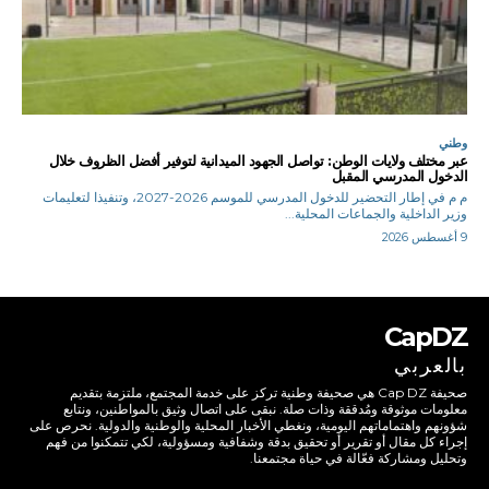
وطني
عبر مختلف ولايات الوطن: تواصل الجهود الميدانية لتوفير أفضل الظروف خلال
الدخول المدرسي المقبل
م م في إطار التحضير للدخول المدرسي للموسم 2026-2027، وتنفيذا لتعليمات
وزير الداخلية والجماعات المحلية...
9 أغسطس 2026
CapDZ
بالعربي
صحيفة Cap DZ هي صحيفة وطنية تركز على خدمة المجتمع، ملتزمة بتقديم
معلومات موثوقة ومُدققة وذات صلة. نبقى على اتصال وثيق بالمواطنين، ونتابع
شؤونهم واهتماماتهم اليومية، ونغطي الأخبار المحلية والوطنية والدولية. نحرص على
إجراء كل مقال أو تقرير أو تحقيق بدقة وشفافية ومسؤولية، لكي تتمكنوا من فهم
وتحليل ومشاركة فعّالة في حياة مجتمعنا.