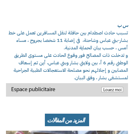
س ب
تسبب حادث اصطدام بين حافلة لنقل المسافرين تعمل على خط
بشار-بني عباس وشاحنة، في إصابة 11 شخصا بجروح ، مساء
أمس ، حسب بيان الحماية المدنية.
و تدخلت ذات المصالح فور وقوع الحادث على مستوى الطريق
الوطني رقم 6 أ، بين ولايتي بشار وبني عباس، أين تم إسعاف
المصابين و إجلائهم نحو مصلحة الاستعجالات الطبية الجراحية
لمستشفى بشار ، وفق البيان.
المزيد من المقالات