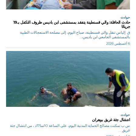
حوادث
حادث الحافلة: والي قسنطينة يتفقد بمستشفى ابن باديس ظروف التكفل بـ19
جريحًا
ق. إلياس تنقل والي قسنطينة، صباح اليوم، إلى مصلحة الاستعجالات الطبية
بالمستشفى الجامعي ابن باديس،...
6 أغسطس 2026
حوادث
انتشال جثة غريق بوهران
س ب تمكنت مصالح الحماية المدنية اليوم، على الساعة 10سا17د ، من انتشال جثة
غريق ...