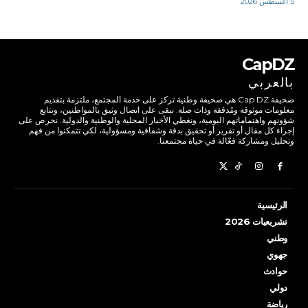
5 أغسطس 2026
CapDZ
بالعربي
صحيفة Cap DZ هي صحيفة وطنية تركز على خدمة المجتمع، ملتزمة بتقديم
معلومات موثوقة ومُدققة وذات صلة. نبقى على اتصال وثيق بالمواطنين، ونتابع
شؤونهم واهتماماتهم اليومية، ونغطي الأخبار المحلية والوطنية والدولية. نحرص على
إجراء كل مقال أو تقرير أو تحقيق بدقة وشفافية ومسؤولية، لكي تتمكنوا من فهم
وتحليل ومشاركة فعّالة في حياة مجتمعنا.
الرئيسية
تشريعيات 2026
وطني
جهوي
حوادث
دولي
رياضة