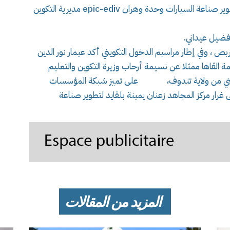
الإمتياز المجاهدة زعنان يمينة بلقايد ومؤسسة تطوير صناعة السيارات وحدة وهران epic-ediv مديرية التكوين
 فضيل عيداني.
بلت مراكز تكوينية اليوم ازيد من 11800 متربص ، وفي إطار مراسيم الدخول التكويني أكد عيمار نور الدين
لمة القاها ممثلا عن نسيمة أرحاب وزيرة التكوين والتعليم
تكويني من ولاية تندوف، على تميز شبكة المؤسسات
ى غرار مركز المجاهد زعنان يمينة بلقايد لتطوير صناعة
المزيد من المقالات