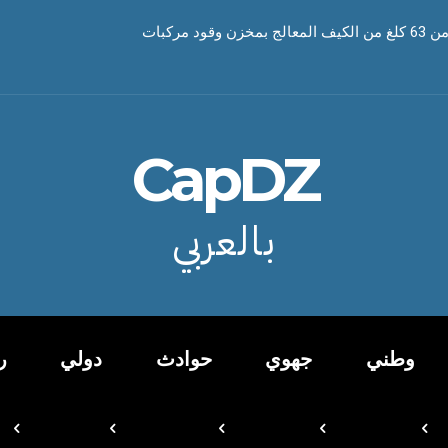
ود مركبات
CapDZ
بالعربي
وطني
جهوي
حوادث
دولي
ر