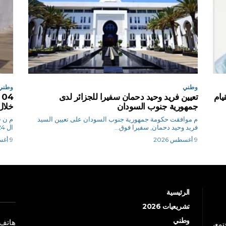
وطني
وطني
يام
تعيين فريد وحيد دحمان سفيرا للجزائر لدى
جمهورية جنوب السودان
خلال
م موافقت حكومة جمهورية جنوب السودان على تعيين السيد
م
فريد وحيد دحمان, سفيرا فوق...
ال 24 ساعة الأخيرة،...
9 أغسطس 2026
9 أغسطس 2026
الرئيسية
تشريعيات 2026
وطني
هاتف: +213 41 
جتمع،