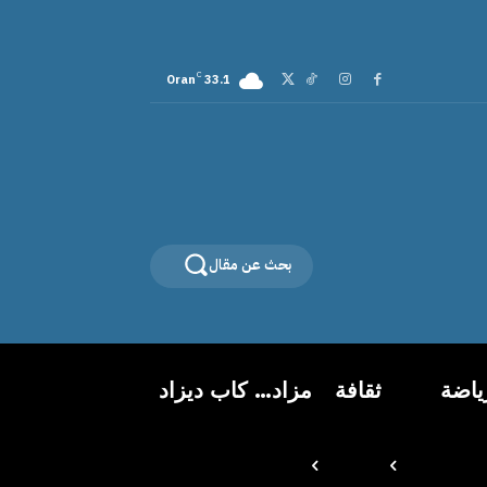
C
Oran
33.1
بحث عن مقال
ياضة
ثقافة
مزاد… كاب ديزاد