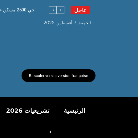
عاجل
حي 2500 مسكن عدل إيلوا P السانية بعد تنظيفه من المواطنين يستنجدون بالبلدية لتخصيص دوريات تنقل أكوام النفايات
الجمعة, 7 أغسطس, 2026
Basculer vers la version française
الرئيسية
تشريعيات 2026