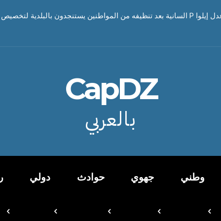
CapDZ
بالعربي
وطني
جهوي
حوادث
دولي
ر