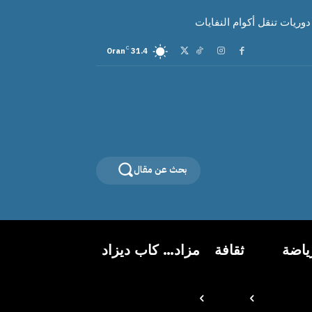
C
Oran
31.4
بحث عن مقال
ياضة
ثقافة
مزاد… كاب ديزاد