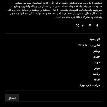
صحيفة Cap DZ هي صحيفة وطنية تركز على خدمة المجتمع، ملتزمة بتقديم
معلومات موثوقة ومُدققة وذات صلة. نبقى على اتصال وثيق بالمواطنين، ونتابع
شؤونهم واهتماماتهم اليومية، ونغطي الأخبار المحلية والوطنية والدولية. نحرص على
إجراء كل مقال أو تقرير أو تحقيق بدقة وشفافية ومسؤولية، لكي تتمكنوا من فهم
وتحليل ومشاركة فعّالة في حياة مجتمعنا.
الرئيسية
تشريعيات 2026
وطني
جهوي
حوادث
دولي
رياضة
ثقافة
مزاد… كاب ديزاد
اتصال