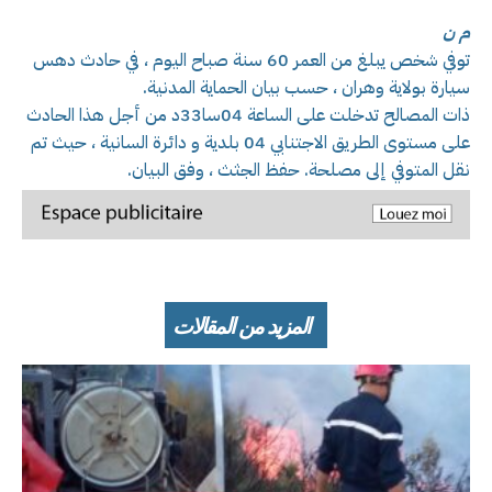
م ن
توفي شخص يبلغ من العمر 60 سنة صباح اليوم ، في حادث دهس
سيارة بولاية وهران ، حسب بيان الحماية المدنية.
ذات المصالح تدخلت على الساعة 04سا33د من أجل هذا الحادث
على مستوى الطريق الاجتنابي 04 بلدية و دائرة السانية ، حيث تم
نقل المتوفي إلى مصلحة. حفظ الجثث ، وفق البيان.
المزيد من المقالات