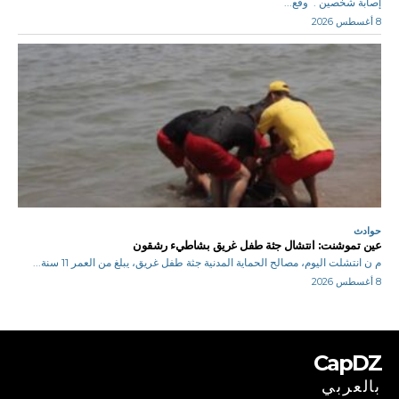
إصابة شخصين . وقع...
8 أغسطس 2026
حوادث
عين تموشنت: انتشال جثة طفل غريق بشاطيء رشقون
م ن انتشلت اليوم، مصالح الحماية المدنية جثة طفل غريق، يبلغ من العمر 11 سنة...
8 أغسطس 2026
CapDZ
بالعربي