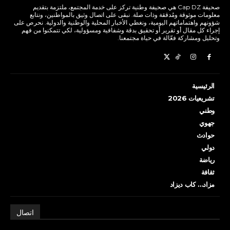
صحيفة Cap DZ هي صحيفة وطنية تركز على خدمة المجتمع، ملتزمة بتقديم
معلومات موثوقة ومُدققة وذات صلة. نبقى على اتصال وثيق بالمواطنين، ونتابع
شؤونهم واهتماماتهم اليومية، ونغطي الأخبار المحلية والوطنية والدولية. نحرص على
إجراء كل مقال أو تقرير أو تحقيق بدقة وشفافية ومسؤولية، لكي تتمكنوا من فهم
وتحليل ومشاركة فعّالة في حياة مجتمعنا.
الرئيسية
تشريعيات 2026
وطني
جهوي
حوادث
دولي
رياضة
ثقافة
مزاد… كاب ديزاد
اتصال