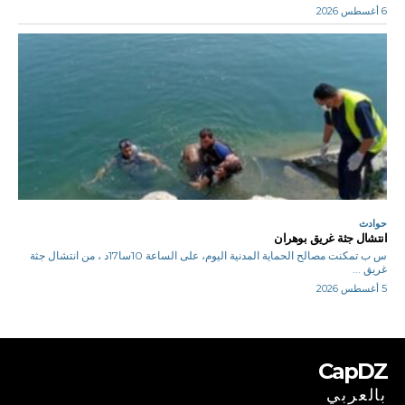
6 أغسطس 2026
حوادث
انتشال جثة غريق بوهران
س ب تمكنت مصالح الحماية المدنية اليوم، على الساعة 10سا17د ، من انتشال جثة
غريق ...
5 أغسطس 2026
CapDZ
بالعربي