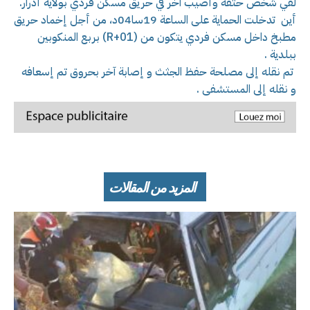
لقي شخص حتفه وأصيب آخر في حريق مسكن فردي بولاية أدرار.
أين تدخلت الحماية على الساعة 19سا04د، من أجل إخماد حريق
مطبخ داخل مسكن فردي يتكون من (R+01) بربع المنكوبين
ببلدية .
تم نقله إلى مصلحة حفظ الجثث و إصابة آخر بحروق تم إسعافه
و نقله إلى المستشفى .
المزيد من المقالات