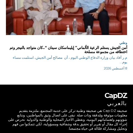
وطني
أمن الجيش يستلم الرعية الألماني” إيليماسكان سينان “..كان متواجد بالنيجر وتم
اختطافه من مجموعة مسلحة
م.ر أفاد بيان وزارة الدفاع الوطني اليوم ، أن مصالح أمن الجيش، استلمت مساء
يوم...
8 أغسطس 2026
CapDZ
بالعربي
صحيفة Cap DZ هي صحيفة وطنية تركز على خدمة المجتمع، ملتزمة بتقديم
معلومات موثوقة ومُدققة وذات صلة. نبقى على اتصال وثيق بالمواطنين، ونتابع
شؤونهم واهتماماتهم اليومية، ونغطي الأخبار المحلية والوطنية والدولية. نحرص على
إجراء كل مقال أو تقرير أو تحقيق بدقة وشفافية ومسؤولية، لكي تتمكنوا من فهم
وتحليل ومشاركة فعّالة في حياة مجتمعنا.