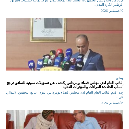
م.رياض وجه رئيس الجمهورية السيد عبد المجيد تبون اليوم، تهانيه لسيدات الفريق
الوطني لكرة القدم،...
9 أغسطس 2026
وطني
النائب العام لدى مجلس قضاء بومرداس يكشف عن تسجيلات صوتية للسائق ترجح
أسباب الحادث: الفرانات والمؤثرات العقلية
ح.ن قدم النائب العام العام لدى مجلس قضاء بومرداس اليوم ، نتائج التحقيق الابتدائي
عن...
8 أغسطس 2026