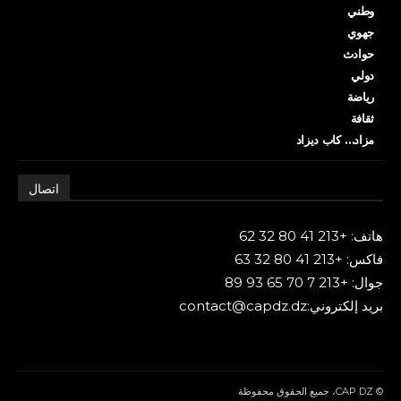
وطني
جهوي
حوادث
دولي
رياضة
ثقافة
مزاد… كاب ديزاد
اتصال
هاتف: +213 41 80 32 62
فاكس: +213 41 80 32 63
جوال: +213 7 70 65 93 89
بريد إلكتروني:contact@capdz.dz
© CAP DZ، جميع الحقوق محفوظة