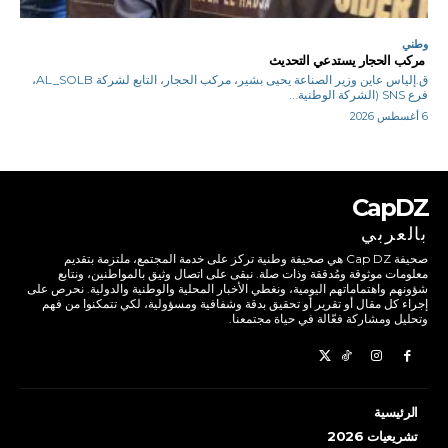
وطني
مركب الحجار يستدعي التحديث
ق.إلياس عاين وزير الصناعة يحيى بشير، مركب الحجار، التابع لشركة AL_SOLB،
فرع SNS (الشركة الوطنية...
6 أغسطس 2026
CapDZ
بالعربي
صحيفة Cap DZ هي صحيفة وطنية تركز على خدمة المجتمع، ملتزمة بتقديم
معلومات موثوقة ومُدققة وذات صلة. نبقى على اتصال وثيق بالمواطنين، ونتابع
شؤونهم واهتماماتهم اليومية، ونغطي الأخبار المحلية والوطنية والدولية. نحرص على
إجراء كل مقال أو تقرير أو تحقيق بدقة وشفافية ومسؤولية، لكي تتمكنوا من فهم
وتحليل ومشاركة فعّالة في حياة مجتمعنا.
الرئيسية
تشريعيات 2026