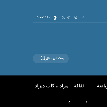
C
Oran
25.4
بحث عن مقال
ياضة
ثقافة
مزاد… كاب ديزاد