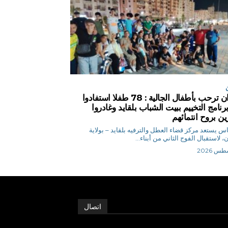
وهران ترحب بأطفال الجالية : 78 طفلا استفادوا
رنامج التخييم ببيت الشباب بلقايد وغادروا
ين بروح انتمائهم
ق.إلياس يستعد مركز قضاء العطل والترفيه بلقايد – بولاية
، لاستقبال الفوج الثاني من أبناء...
اتصال