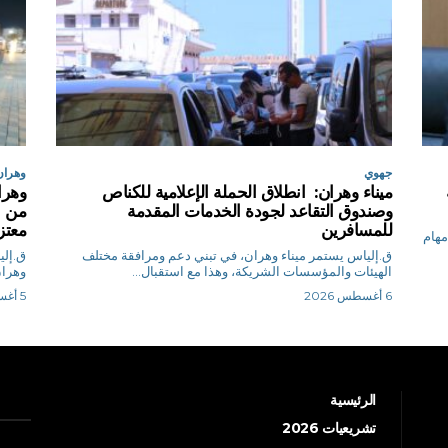
جهوي
وهران
ميناء وهران: انطلاق الحملة الإعلامية للكناص
وصندوق التقاعد لجودة الخدمات المقدمة
من ب
للمسافرين
معتز
 مهام
ق.إلياس يستمر ميناء وهران، في تبني دعم ومرافقة مختلف
الهيئات والمؤسسات الشريكة، وهذا مع استقبال...
وهران
6 أغسطس 2026
5 أغسطس 2026
الرئيسية
تشريعيات 2026