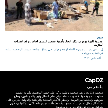
جهوي
مديرية البيئة بوهران تذكر التجار بأهمية تسديد الرسم الخاص برفع النفايات
المنزلية
ق.إلياس شرعت مديرية البيئة لولاية وهران، في سياق متابعة وتسيير الوضعية البيئية
في تنظيم خرجات...
5 أغسطس 2026
CapDZ
بالعربي
صحيفة Cap DZ هي صحيفة وطنية تركز على خدمة المجتمع، ملتزمة بتقديم
معلومات موثوقة ومُدققة وذات صلة. نبقى على اتصال وثيق بالمواطنين، ونتابع
شؤونهم واهتماماتهم اليومية، ونغطي الأخبار المحلية والوطنية والدولية. نحرص على
إجراء كل مقال أو تقرير أو تحقيق بدقة وشفافية ومسؤولية، لكي تتمكنوا من فهم
وتحليل ومشاركة فعّالة في حياة مجتمعنا.