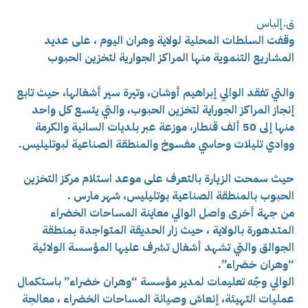
ق.إلياس
وقفت السلطات المحلية لولاية وهران اليوم ، على عديد
المشاريع التنموية منها
المراكز الجوارية لتخزين الحبوب
والتي تفقد الوالي إبراهيم أوشان، وتيرة سير أشغالها، حيث تابع
إنجاز المراكز الجوراية لتخزين الحبوب، والتي يتسع كل واحد
منها إلى 50 ألف قنطار، موزعة عبر بلديات السانية والكرمة
ووادي تليلات وحاسي مفسوخ والمنطقة الصناعية لبوتليليس.
حيث سمحت الزيارة بالتعرف على موعد استلام مركز التخزين
الحبوب بالمنطقة الصناعية بوتليليس،
شهر مارس .
من جهة أخرى واصل الوالي معاينة المساحات الخضراء
المتدهورة بالولاية ، حيث زار الحديقة المتواجدة بمنطقة
الجوالق والتي تشهد أشغال تشرف عليها المؤسسة الولائية
“وهران خضراء”.
الوالي وجّه تعليمات لمدير مؤسسة “وهران خضراء” باستكمال
عمليات التهيئة، إنعاش وصيانة المساحات الخضراء ، معالجة