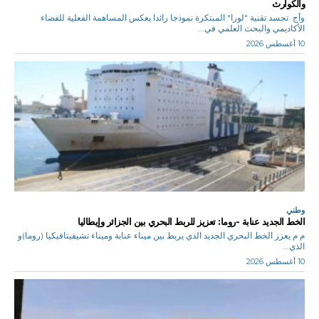
والكوارث
وأج تجسد تقنية "لورا" المبتكرة نموذجا رائدا يعكس المساهمة الفعلية للفضاء
الأكاديمي والبحث العلمي في...
10 أغسطس 2026
وطني
الخط الجديد عنابة -روما: تعزيز للربط البحري بين الجزائر وإيطاليا
م م يعزز الخط البحري الجديد الذي يربط بين ميناء عنابة وميناء تشيفيتافيكيا (روما)و
الذي...
10 أغسطس 2026