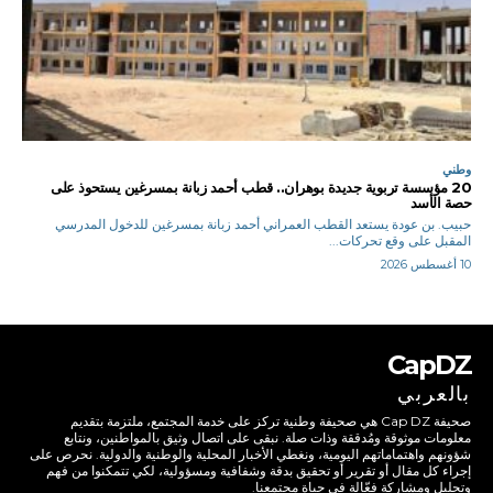
وطني
20 مؤسسة تربوية جديدة بوهران.. قطب أحمد زبانة بمسرغين يستحوذ على
حصة الأسد
حبيب. بن عودة يستعد القطب العمراني أحمد زبانة بمسرغين للدخول المدرسي
المقبل على وقع تحركات...
10 أغسطس 2026
CapDZ
بالعربي
صحيفة Cap DZ هي صحيفة وطنية تركز على خدمة المجتمع، ملتزمة بتقديم
معلومات موثوقة ومُدققة وذات صلة. نبقى على اتصال وثيق بالمواطنين، ونتابع
شؤونهم واهتماماتهم اليومية، ونغطي الأخبار المحلية والوطنية والدولية. نحرص على
إجراء كل مقال أو تقرير أو تحقيق بدقة وشفافية ومسؤولية، لكي تتمكنوا من فهم
وتحليل ومشاركة فعّالة في حياة مجتمعنا.