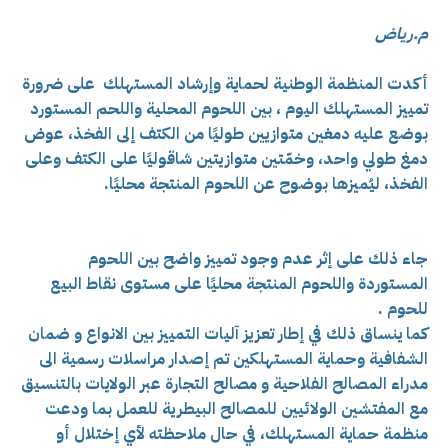
م.رياض
أكدت المنظمة الوطنية لحماية وإرشاد المستهلك على ضرورة
تمييز المستهلك اليوم ، بين اللحوم المحلية واللحم المستورد
بوضع عليه
دمغين متوازيين طوليًا من الكتف إلى الفخذ، عوض
دمغ طولي واحد،
وخمّتين متوازيتين شاقوليًا على الكتف وعلى
الفخذ، ليُميزها بوضوح عن اللحوم المنتجة محليًا.
جاء ذلك على إثر عدم وجود تمييز واضح بين اللحوم
المستوردة واللحوم المنتجة محليًا على مستوى نقاط البيع
للحوم .
كما ينساق ذلك في إطار تعزيز آليات التمييز بين الانواع و ضمان
الشفافية وحماية المستهلكين تم إصدار مراسلات رسمية الى
مدراء المصالح الفلاحية و مصالح التجارة عبر الولايات بالتنسيق
مع المفتشين الولائيين للمصالح البيطرية للعمل بما ودعت
منظمة حماية المستهلك،
في حال ملاحظته لأي إختلال أو