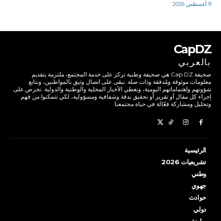
9 أغسطس 2026
CapDZ
بالعربي
صحيفة Cap DZ هي صحيفة وطنية تركز على خدمة المجتمع، ملتزمة بتقديم
معلومات موثوقة ومُدققة وذات صلة. نبقى على اتصال وثيق بالمواطنين، ونتابع
شؤونهم واهتماماتهم اليومية، ونغطي الأخبار المحلية والوطنية والدولية. نحرص على
إجراء كل مقال أو تقرير أو تحقيق بدقة وشفافية ومسؤولية، لكي تتمكنوا من فهم
وتحليل ومشاركة فعّالة في حياة مجتمعنا.
الرئيسية
تشريعيات 2026
وطني
جهوي
حوادث
دولي
رياضة