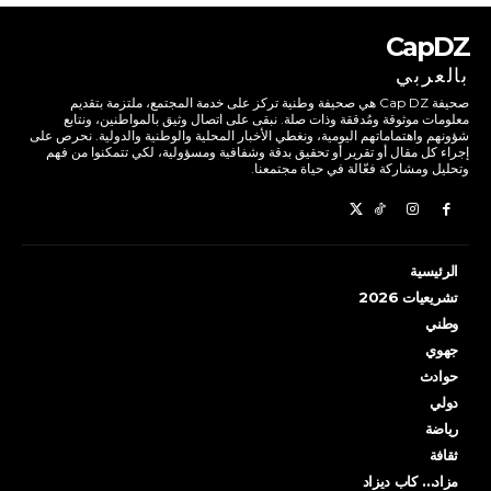
CapDZ
بالعربي
صحيفة Cap DZ هي صحيفة وطنية تركز على خدمة المجتمع، ملتزمة بتقديم
معلومات موثوقة ومُدققة وذات صلة. نبقى على اتصال وثيق بالمواطنين، ونتابع
شؤونهم واهتماماتهم اليومية، ونغطي الأخبار المحلية والوطنية والدولية. نحرص على
إجراء كل مقال أو تقرير أو تحقيق بدقة وشفافية ومسؤولية، لكي تتمكنوا من فهم
وتحليل ومشاركة فعّالة في حياة مجتمعنا.
الرئيسية
تشريعيات 2026
وطني
جهوي
حوادث
دولي
رياضة
ثقافة
مزاد… كاب ديزاد