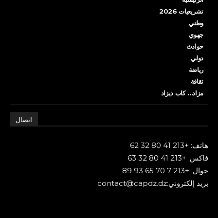
تشريعيات 2026
وطني
جهوي
حوادث
دولي
رياضة
ثقافة
مزاد… كاب ديزاد
اتصال
هاتف: +213 41 80 32 62
فاكس: +213 41 80 32 63
جوال: +213 7 70 65 93 89
بريد إلكتروني:contact@capdz.dz