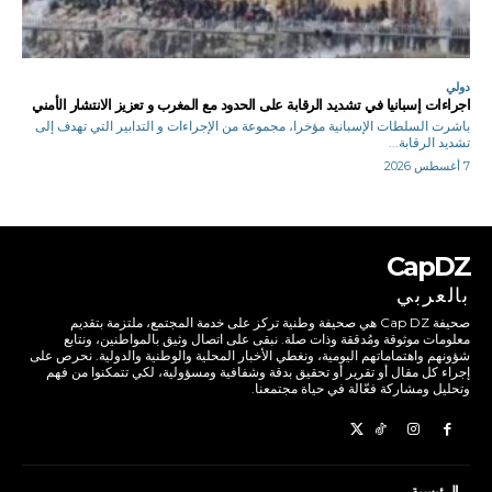
دولي
اجراءات إسبانيا في تشديد الرقابة على الحدود مع المغرب و تعزيز الانتشار الأمني
باشرت السلطات الإسبانية مؤخرا، مجموعة من الإجراءات و التدابير التي تهدف إلى
تشديد الرقابة...
7 أغسطس 2026
CapDZ
بالعربي
صحيفة Cap DZ هي صحيفة وطنية تركز على خدمة المجتمع، ملتزمة بتقديم
معلومات موثوقة ومُدققة وذات صلة. نبقى على اتصال وثيق بالمواطنين، ونتابع
شؤونهم واهتماماتهم اليومية، ونغطي الأخبار المحلية والوطنية والدولية. نحرص على
إجراء كل مقال أو تقرير أو تحقيق بدقة وشفافية ومسؤولية، لكي تتمكنوا من فهم
وتحليل ومشاركة فعّالة في حياة مجتمعنا.
الرئيسية