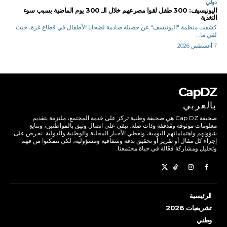
دولي
اليونيسيف: 300 طفل لقوا مصرعهم خلال الـ 300 يوم الماضية بسبب سوء
التغذية
كشفت منظمة "اليونيسف" عن حصيلة صادمة لضحايا الأطفال في قطاع غزة، حيث
لقي ما...
7 أغسطس 2026
CapDZ
بالعربي
صحيفة Cap DZ هي صحيفة وطنية تركز على خدمة المجتمع، ملتزمة بتقديم
معلومات موثوقة ومُدققة وذات صلة. نبقى على اتصال وثيق بالمواطنين، ونتابع
شؤونهم واهتماماتهم اليومية، ونغطي الأخبار المحلية والوطنية والدولية. نحرص على
إجراء كل مقال أو تقرير أو تحقيق بدقة وشفافية ومسؤولية، لكي تتمكنوا من فهم
وتحليل ومشاركة فعّالة في حياة مجتمعنا.
الرئيسية
تشريعيات 2026
وطني