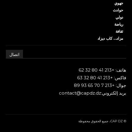
جهوي
حوادث
دولي
رياضة
ثقافة
مزاد… كاب ديزاد
اتصال
هاتف: +213 41 80 32 62
فاكس: +213 41 80 32 63
جوال: +213 7 70 65 93 89
بريد إلكتروني:contact@capdz.dz
© CAP DZ، جميع الحقوق محفوظة