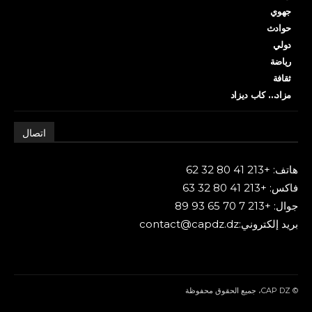
جهوي
حوادث
دولي
رياضة
ثقافة
مزاد… كاب ديزاد
اتصال
هاتف: +213 41 80 32 62
فاكس: +213 41 80 32 63
جوال: +213 7 70 65 93 89
بريد إلكتروني:contact@capdz.dz
© CAP DZ، جميع الحقوق محفوظة