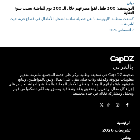
دولي
اليونيسيف: 300 طفل لقوا مصرعهم خلال الـ 300 يوم الماضية بسبب سوء
التغذية
كشفت منظمة "اليونيسف" عن حصيلة صادمة لضحايا الأطفال في قطاع غزة، حيث
لقي ما...
7 أغسطس 2026
CapDZ
بالعربي
صحيفة Cap DZ هي صحيفة وطنية تركز على خدمة المجتمع، ملتزمة بتقديم
معلومات موثوقة ومُدققة وذات صلة. نبقى على اتصال وثيق بالمواطنين، ونتابع
شؤونهم واهتماماتهم اليومية، ونغطي الأخبار المحلية والوطنية والدولية. نحرص على
إجراء كل مقال أو تقرير أو تحقيق بدقة وشفافية ومسؤولية، لكي تتمكنوا من فهم
وتحليل ومشاركة فعّالة في حياة مجتمعنا.
الرئيسية
تشريعيات 2026
وطني