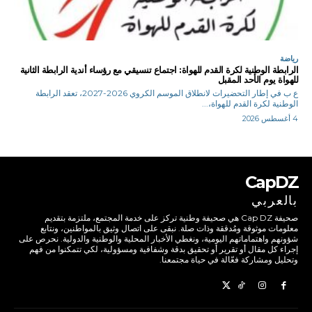
رياضة
الرابطة الوطنية لكرة القدم للهواة: اجتماع تنسيقي مع رؤساء أندية الرابطة الثانية
للهواة يوم الأحد المقبل
ع ب في إطار التحضيرات لانطلاق الموسم الكروي 2026-2027، تعقد الرابطة
الوطنية لكرة القدم للهواة،...
4 أغسطس 2026
CapDZ
بالعربي
صحيفة Cap DZ هي صحيفة وطنية تركز على خدمة المجتمع، ملتزمة بتقديم
معلومات موثوقة ومُدققة وذات صلة. نبقى على اتصال وثيق بالمواطنين، ونتابع
شؤونهم واهتماماتهم اليومية، ونغطي الأخبار المحلية والوطنية والدولية. نحرص على
إجراء كل مقال أو تقرير أو تحقيق بدقة وشفافية ومسؤولية، لكي تتمكنوا من فهم
وتحليل ومشاركة فعّالة في حياة مجتمعنا.