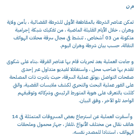
م ن
تمكن عناصر الشرطة بالمقاطعة الأولى للشرطة القضائية ، بأمن ولاية
وهران ، خلال الأيام القليلة الماضية ، من تفكيك شبكة إجرامية
متكونة من 03 أشخاص ، تنشط في مجال سرقة محلات الهواتف
النقالة، حسب بيان شرطة وهران اليوم.
و جاءت العملية بعد تحريات قام بها عناصر الفرقة ،بناء على شكوى
تقدم بها صاحب محل ، واستغلالا لفيديو متداول عبر إحدى
صفحات التواصل ،يوثق عملية السرقة، حيث باشرت ذات المصلحة
على الفور عملية البحث والتحري لكشف ملابسات القضية، والتي
كللت بالتعرف على هوية المتورط الرئيسي وشركائه وتوقيفهم
الواحد تلو الآخر ، وفق البيان.
وأسفرت العملية عن استرجاع بعض المسروقات المتمثلة في 14
هاتف نقال من مختلف الأنواع ،تلفاز ، جهاز محمول وملحقات
الهواتف ، استنادا للمصدر نفسه.