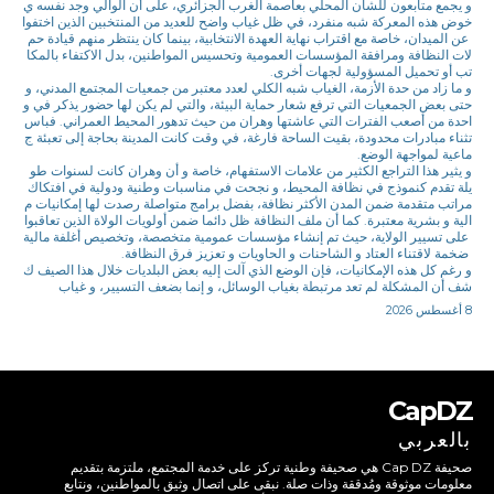
و يجمع متابعون للشأن المحلي بعاصمة الغرب الجزائري، على أن الوالي وجد نفسه ي
خوض هذه المعركة شبه منفرد، في ظل غياب واضح للعديد من المنتخبين الذين اختفوا
عن الميدان، خاصة مع اقتراب نهاية العهدة الانتخابية، بينما كان ينتظر منهم قيادة حم
لات النظافة ومرافقة المؤسسات العمومية وتحسيس المواطنين، بدل الاكتفاء بالمكا
تب أو تحميل المسؤولية لجهات أخرى.
و ما زاد من حدة الأزمة، الغياب شبه الكلي لعدد معتبر من جمعيات المجتمع المدني، و
حتى بعض الجمعيات التي ترفع شعار حماية البيئة، والتي لم يكن لها حضور يذكر في و
احدة من أصعب الفترات التي عاشتها وهران من حيث تدهور المحيط العمراني. فباس
تثناء مبادرات محدودة، بقيت الساحة فارغة، في وقت كانت المدينة بحاجة إلى تعبئة ج
ماعية لمواجهة الوضع.
و يثير هذا التراجع الكثير من علامات الاستفهام، خاصة و أن وهران كانت لسنوات طو
يلة تقدم كنموذج في نظافة المحيط، و نجحت في مناسبات وطنية ودولية في افتكاك
مراتب متقدمة ضمن المدن الأكثر نظافة، بفضل برامج متواصلة رصدت لها إمكانيات م
الية و بشرية معتبرة. كما أن ملف النظافة ظل دائما ضمن أولويات الولاة الذين تعاقبوا
على تسيير الولاية، حيث تم إنشاء مؤسسات عمومية متخصصة، وتخصيص أغلفة مالية
ضخمة لاقتناء العتاد و الشاحنات و الحاويات و تعزيز فرق النظافة.
و رغم كل هذه الإمكانيات، فإن الوضع الذي آلت إليه بعض البلديات خلال هذا الصيف ك
شف أن المشكلة لم تعد مرتبطة بغياب الوسائل، و إنما بضعف التسيير، و غياب
8 أغسطس 2026
CapDZ
بالعربي
صحيفة Cap DZ هي صحيفة وطنية تركز على خدمة المجتمع، ملتزمة بتقديم
معلومات موثوقة ومُدققة وذات صلة. نبقى على اتصال وثيق بالمواطنين، ونتابع