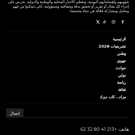
شؤونهم واهتماماتهم اليومية، ونغطي الأخبار المحلية والوطنية والدولية. نحرص على
إجراء كل مقال أو تقرير أو تحقيق بدقة وشفافية ومسؤولية، لكي تتمكنوا من فهم
وتحليل ومشاركة فعّالة في حياة مجتمعنا.
الرئيسية
تشريعيات 2026
وطني
جهوي
حوادث
دولي
رياضة
ثقافة
مزاد… كاب ديزاد
اتصال
هاتف: +213 41 80 32 62