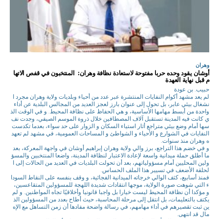
وهران
أوشان يقود وحده حربا مفتوحة لاستعادة نظافة وهران: المنتخبون في قفص الاتها
م قبل نهاية العهدة
حبيب. بن عودة
لم يعد مشهد أكوام النفايات المنتشرة عبر عدد من أحياء وبلديات ولاية وهران مجرد ا
نشغال بيئي عابر، بل تحول إلى عنوان بارز لعجز العديد من المجالس البلدية عن أداء
واحدة من أبسط مهامها الأساسية، و هي الحفاظ على نظافة المحيط. و في الوقت الذ
ي كانت فيه المدينة تستقبل آلاف المصطافين خلال ذروة الموسم الصيفي، وجدت نف
سها أمام وضع بيئي متراجع أثار استياء السكان و الزوار على حد سواء، بعدما تكدست
النفايات في الشوارع و الأحياء و الشواطئ و المساحات العمومية، في مشهد لم تعهد
ه وهران منذ سنوات.
و في خضم هذا التراجع، برز والي ولاية وهران إبراهيم أوشان في واجهة المعركة، بعد
ما أطلق حملة ميدانية واسعة لإعادة الاعتبار لنظافة المدينة، واضعا المنتخبين والمسؤ
ولين المحليين أمام مسؤولياتهم، بعد أن تحولت البلديات في العديد من الحالات إلى ا
لحلقة الأضعف في تسيير هذا الملف الحساس.
فمنذ أسابيع، كثف الوالي خرجاته الميدانية الفجائية، و وقف بنفسه على النقاط السودا
ء التي شوهت صورة الولاية، موجها انتقادات شديدة اللهجة للمسؤولين المتقاعسين،
و مؤكدا أن نظافة المحيط ليست خيارا بل واجبا قانونيا وأخلاقيًا تجاه المواطنين. و لم
يكتف بالتعليمات، بل انتقل إلى مرحلة المحاسبة، حيث أطاح بعدد من المسؤولين الذ
ين ثبت تقصيرهم في أداء مهامهم، في رسالة واضحة مفادها أن زمن التساهل مع الإه
مال قد انتهى.