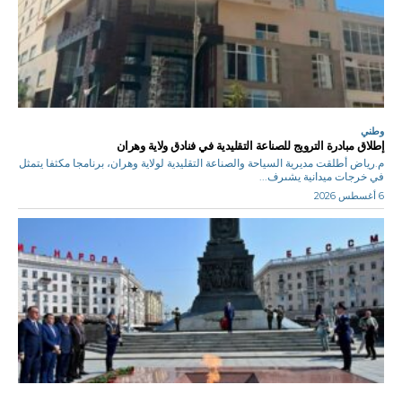
وطني
إطلاق مبادرة الترويج للصناعة التقليدية في فنادق ولاية وهران
م.رياض أطلقت مديرية السياحة والصناعة التقليدية لولاية وهران، برنامجا مكثفا يتمثل
في خرجات ميدانية يشىرف...
6 أغسطس 2026