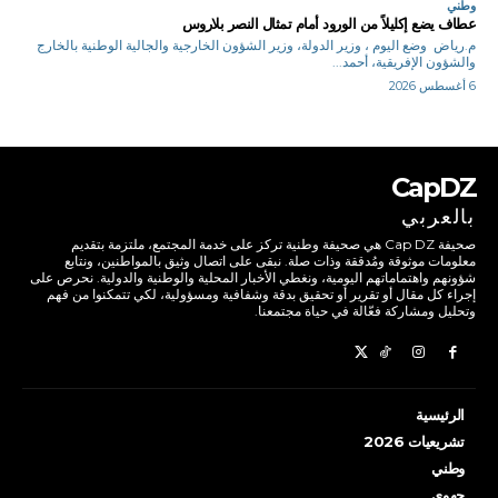
وطني
عطاف يضع إكليلاً من الورود أمام تمثال النصر بلاروس
م.رياض وضع اليوم ، وزير الدولة، وزير الشؤون الخارجية والجالية الوطنية بالخارج
والشؤون الإفريقية، أحمد...
6 أغسطس 2026
CapDZ
بالعربي
صحيفة Cap DZ هي صحيفة وطنية تركز على خدمة المجتمع، ملتزمة بتقديم
معلومات موثوقة ومُدققة وذات صلة. نبقى على اتصال وثيق بالمواطنين، ونتابع
شؤونهم واهتماماتهم اليومية، ونغطي الأخبار المحلية والوطنية والدولية. نحرص على
إجراء كل مقال أو تقرير أو تحقيق بدقة وشفافية ومسؤولية، لكي تتمكنوا من فهم
وتحليل ومشاركة فعّالة في حياة مجتمعنا.
الرئيسية
تشريعيات 2026
وطني
جهوي