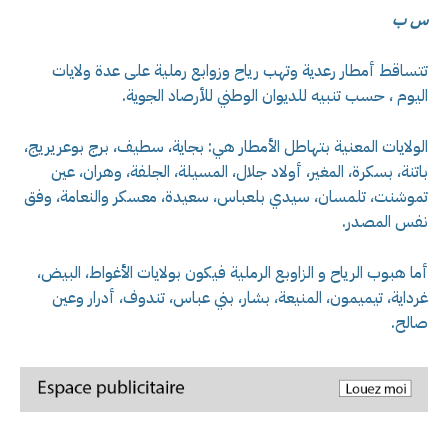
س ب
تتساقط أمطار رعدية وتهب رياح وزوابع رملية على عدة ولايات
اليوم ، حسب تنبيه للديوان الوطني للأرصاد الجوية.
الولايات المعنية بتهاطل الأمطار هي: بجاية، سطيف، برج بوعريريج،
باتنة، بسكرة، المغير، أولاد جلال، المسيلة، الجلفة، وهران، عين
تموشنت، تلمسان، سيدي بلعباس، سعيدة، معسكر والنعامة، وفق
نفس المصدر.
أما هبوب الرياح و الزاوبع الرملية فيكون بولايات الأغواط، البيض،
غرداية، تيميمون، المنيعة، بشار، بني عباس، تندوف، أدرار وعين
صالح.