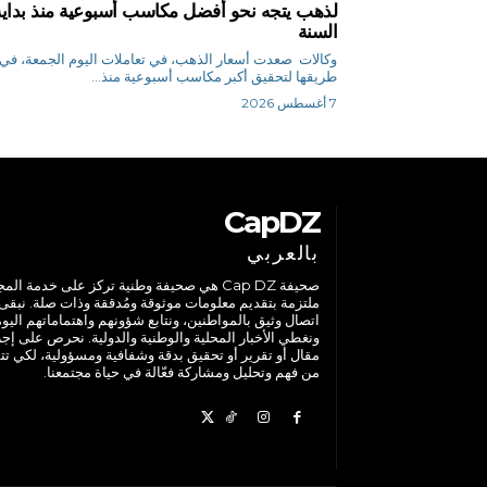
لذهب يتجه نحو أفضل مكاسب أسبوعية منذ بداية
السنة
وكالات صعدت أسعار الذهب، في تعاملات اليوم الجمعة، في
طريقها لتحقيق أكبر مكاسب أسبوعية منذ...
7 أغسطس 2026
CapDZ
بالعربي
صحيفة Cap DZ هي صحيفة وطنية تركز على خدمة الم
ملتزمة بتقديم معلومات موثوقة ومُدققة وذات صلة. نبقى
اتصال وثيق بالمواطنين، ونتابع شؤونهم واهتماماتهم اليوم
ونغطي الأخبار المحلية والوطنية والدولية. نحرص على إج
مقال أو تقرير أو تحقيق بدقة وشفافية ومسؤولية، لكي تت
من فهم وتحليل ومشاركة فعّالة في حياة مجتمعنا.