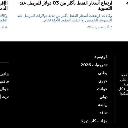
ارتفاع أسعار النفط بأكثر من 03 دولار للبرميل عند
الإف
التسوية
الدم
وكالات ارتفعت أسعار النفط بأكثر من ثلاثة دولارات للبرميل عند
‌التسوية، الخميس. وأغلقت العقود الآجلة لخام...
التلف
7 أغسطس 2026
4 أغسطس 2026
الرئيسية
تشريعيات 2026
وطني
هاتف: +213 41 
جتمع،
 على
جهوي
فاكس: +213 41
ية،
جوال: +213 7 70 
راء كل
حوادث
مكنوا
بريد إلكترو
دولي
رياضة
ثقافة
مزاد… كاب ديزاد