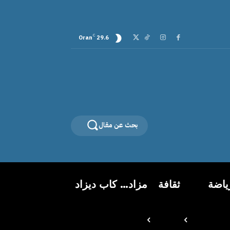
C
Oran
29.6
بحث عن مقال
ياضة
ثقافة
مزاد… كاب ديزاد