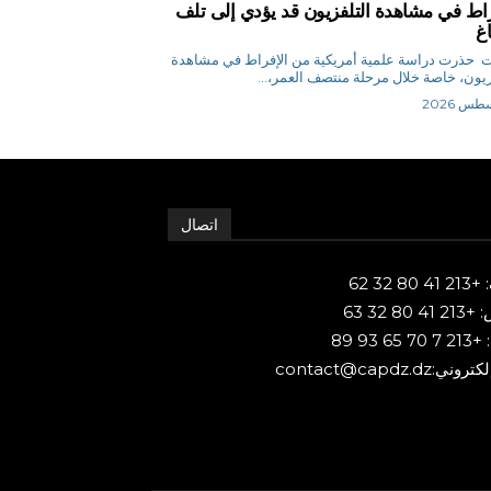
راط في مشاهدة التلفزيون قد يؤدي إلى تلف
اغ
وكالات حذرت دراسة علمية أمريكية من الإفراط في مشاهدة
زيون، خاصة خلال مرحلة منتصف العمر،...
اتصال
80 32 62
 80 32 63
65 93 89
ني:contact@capdz.dz