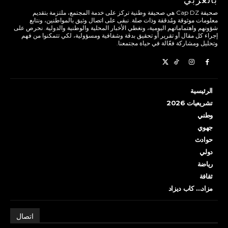
صحيفة Cap DZ هي صحيفة وطنية تركز على خدمة المجتمع، ملتزمة بتقديم
معلومات موثوقة ومُدققة وذات صلة. نبقى على اتصال وثيق بالمواطنين، ونتابع
شؤونهم واهتماماتهم اليومية، ونغطي الأخبار المحلية والوطنية والدولية. نحرص على
إجراء كل مقال أو تقرير أو تحقيق بدقة وشفافية ومسؤولية، لكي تتمكنوا من فهم
وتحليل ومشاركة فعّالة في حياة مجتمعنا.
الرئيسية
تشريعيات 2026
وطني
جهوي
حوادث
دولي
رياضة
ثقافة
مزاد… كاب ديزاد
اتصال