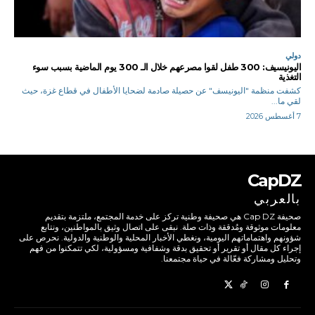
دولي
اليونيسيف: 300 طفل لقوا مصرعهم خلال الـ 300 يوم الماضية بسبب سوء
التغذية
كشفت منظمة "اليونيسف" عن حصيلة صادمة لضحايا الأطفال في قطاع غزة، حيث
لقي ما...
7 أغسطس 2026
CapDZ
بالعربي
صحيفة Cap DZ هي صحيفة وطنية تركز على خدمة المجتمع، ملتزمة بتقديم
معلومات موثوقة ومُدققة وذات صلة. نبقى على اتصال وثيق بالمواطنين، ونتابع
شؤونهم واهتماماتهم اليومية، ونغطي الأخبار المحلية والوطنية والدولية. نحرص على
إجراء كل مقال أو تقرير أو تحقيق بدقة وشفافية ومسؤولية، لكي تتمكنوا من فهم
وتحليل ومشاركة فعّالة في حياة مجتمعنا.