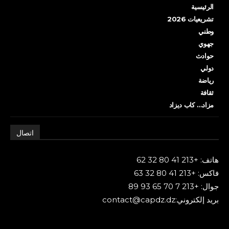
الرئيسية
تشريعيات 2026
وطني
جهوي
حوادث
دولي
رياضة
ثقافة
مزاد… كاب ديزاد
اتصال
هاتف: +213 41 80 32 62
فاكس: +213 41 80 32 63
جوال: +213 7 70 65 93 89
بريد إلكتروني:contact@capdz.dz