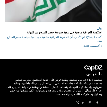
دولي
الحكومة العراقية ماضية في تنفيذ سياسة حصر السلاح بيد الدولة
أكدت خلية الإعلام الأمني، أن الحكومة العراقية ماضية في تنفيذ سياسة حصر السلاح
بيد...
7 أغسطس 2026
CapDZ
بالعربي
صحيفة Cap DZ هي صحيفة وطنية تركز على خدمة المجتمع، ملتزمة بتقديم
معلومات موثوقة ومُدققة وذات صلة. نبقى على اتصال وثيق بالمواطنين، ونتابع
شؤونهم واهتماماتهم اليومية، ونغطي الأخبار المحلية والوطنية والدولية. نحرص على
إجراء كل مقال أو تقرير أو تحقيق بدقة وشفافية ومسؤولية، لكي تتمكنوا من فهم
وتحليل ومشاركة فعّالة في حياة مجتمعنا.