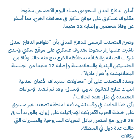
أعلن الدفاع المدني السعودي مساء اليوم الأحد، عن سقوط
مقذوف عسكري على موقع سكني في محافظة الخرج، مما أسفر
عن وفاة شخصين وإصابة 12 مقيما.
وصرح المتحدث الرسمي للدفاع المدني بأن “طواقم الدفاع المدني
باشرت علمها إثر سقوط مقذوف عسكري على موقع سكني لإحدى
شركات الصيانة والنظافة بمحافظة الخرج نتج عنه حالتا وفاة من
الجنسيتين الهندية والبنغلاديشية وإصابة 12 مقيما من الجنسية
البنغلاديشية وأضرار مادية”.
وشدد المتحدث على أن “محاولات استهداف الأعيان المدنية
انتهاك صارخ للقانون الدولي الإنساني، وقد تم تنفيذ الإجراءات
المعتمدة في مثل هذه الحالات”.
يأتي هذا الحادث في وقت تشهد فيه المنطقة تصعيدا غير مسبوق
على خلفية الحرب الأمريكية الإسرائيلية على إيران، والتي بدأت في
28 فبراير، مع استمرار تبادل الضربات الصاروخية والمسيرات التي
طالت عدة دول في المنطقة.
وكالات