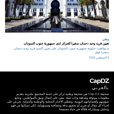
وطني
تعيين فريد وحيد دحمان سفيرا للجزائر لدى جمهورية جنوب السودان
م موافقت حكومة جمهورية جنوب السودان على تعيين السيد فريد وحيد دحمان,
سفيرا فوق...
9 أغسطس 2026
CapDZ
بالعربي
صحيفة Cap DZ هي صحيفة وطنية تركز على خدمة المجتمع، ملتزمة بتقديم
معلومات موثوقة ومُدققة وذات صلة. نبقى على اتصال وثيق بالمواطنين، ونتابع
شؤونهم واهتماماتهم اليومية، ونغطي الأخبار المحلية والوطنية والدولية. نحرص على
إجراء كل مقال أو تقرير أو تحقيق بدقة وشفافية ومسؤولية، لكي تتمكنوا من فهم
وتحليل ومشاركة فعّالة في حياة مجتمعنا.