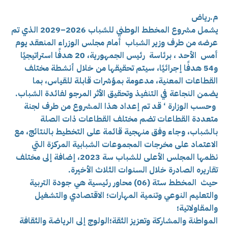
م.رياض
يشمل مشروع المخطط الوطني للشباب 2026–2029 الذي تم
عرضه من طرف وزير الشباب أمام مجلس الوزراء المنعقد يوم
أمس الأحد ، برئاسة رئيس الجمهورية،
20 هدفًا استراتيجيًا
و54 هدفًا إجرائيًا، سيتم تحقيقها من خلال أنشطة مختلف
القطاعات المعنية، مدعومة بمؤشرات قابلة للقياس، بما
يضمن النجاعة في التنفيذ وتحقيق الأثر المرجو لفائدة الشباب.
وحسب الوزارة ‘ قد تم إعداد هذا المشروع من طرف لجنة
متعددة القطاعات تضم مختلف القطاعات ذات الصلة
بالشباب، وجاء وفق منهجية قائمة على التخطيط بالنتائج، مع
الاعتماد على مخرجات المجموعات الشبابية المركزة التي
نظمها المجلس الأعلى للشباب سة 2023، إضافة إلى مختلف
تقاريره الصادرة خلال السنوات الثلاث الأخيرة.
حيث المخطط ستة (06) محاور رئيسية هي
جودة التربية
والتعليم النوعي وتنمية المهارات؛
الاقتصادي والتشغيل
والمقاولاتية؛
المواطنة والمشاركة وتعزيز الثقة؛
الولوج إلى الرياضة والثقافة