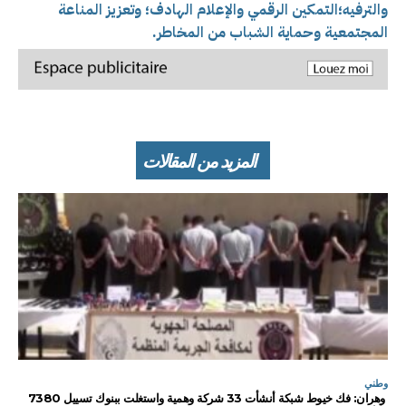
والترفيه؛
التمكين الرقمي والإعلام الهادف؛ و
تعزيز المناعة
المجتمعية وحماية الشباب من المخاطر.
المزيد من المقالات
وطني
وهران: فك خيوط شبكة أنشأت 33 شركة وهمية واستغلت ببنوك تسييل 7380