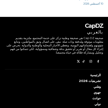
10 أغسطس 2026
CapDZ
بالعربي
صحيفة Cap DZ هي صحيفة وطنية تركز على خدمة المجتمع، ملتزمة بتقديم
معلومات موثوقة ومُدققة وذات صلة. نبقى على اتصال وثيق بالمواطنين، ونتابع
شؤونهم واهتماماتهم اليومية، ونغطي الأخبار المحلية والوطنية والدولية. نحرص على
إجراء كل مقال أو تقرير أو تحقيق بدقة وشفافية ومسؤولية، لكي تتمكنوا من فهم
وتحليل ومشاركة فعّالة في حياة مجتمعنا.
الرئيسية
تشريعيات 2026
وطني
جهوي
حوادث
دولي