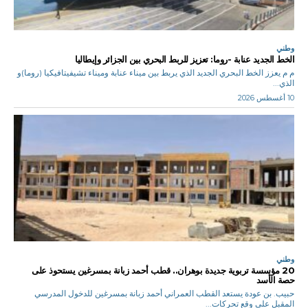
وطني
الخط الجديد عنابة -روما: تعزيز للربط البحري بين الجزائر وإيطاليا
م م يعزز الخط البحري الجديد الذي يربط بين ميناء عنابة وميناء تشيفيتافيكيا (روما)و
الذي...
10 أغسطس 2026
وطني
20 مؤسسة تربوية جديدة بوهران.. قطب أحمد زبانة بمسرغين يستحوذ على
حصة الأسد
حبيب. بن عودة يستعد القطب العمراني أحمد زبانة بمسرغين للدخول المدرسي
المقبل على وقع تحركات...