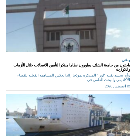
وطني
باحثون من جامعة الشلف يطورون نظاما مبتكرا لتأمين الاتصالات خلال الأزمات
والكوارث
وأج تجسد تقنية "لورا" المبتكرة نموذجا رائدا يعكس المساهمة الفعلية للفضاء
الأكاديمي والبحث العلمي في...
10 أغسطس 2026