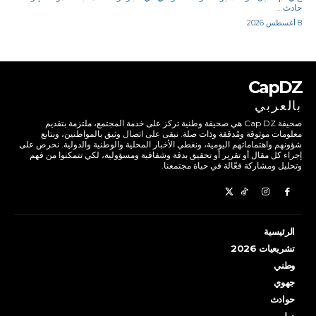
حادث...
8 أغسطس 2026
CapDZ
بالعربي
صحيفة Cap DZ هي صحيفة وطنية تركز على خدمة المجتمع، ملتزمة بتقديم
معلومات موثوقة ومُدققة وذات صلة. نبقى على اتصال وثيق بالمواطنين، ونتابع
شؤونهم واهتماماتهم اليومية، ونغطي الأخبار المحلية والوطنية والدولية. نحرص على
إجراء كل مقال أو تقرير أو تحقيق بدقة وشفافية ومسؤولية، لكي تتمكنوا من فهم
وتحليل ومشاركة فعّالة في حياة مجتمعنا.
الرئيسية
تشريعيات 2026
وطني
جهوي
حوادث
دولي