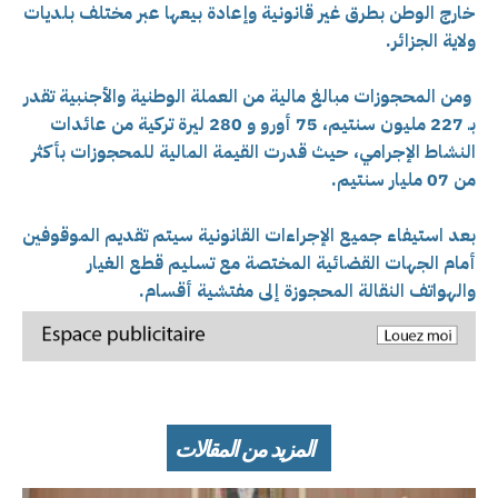
خارج الوطن بطرق غير قانونية وإعادة بيعها عبر مختلف بلديات
ولاية الجزائر.
ومن المحجوزات مبالغ مالية من العملة الوطنية والأجنبية تقدر
بـ 227 مليون سنتيم، 75 أورو و 280 ليرة تركية من عائدات
النشاط الإجرامي، حيث قدرت القيمة المالية للمحجوزات بأكثر
من 07 مليار سنتيم.
بعد استيفاء جميع الإجراءات القانونية سيتم تقديم الموقوفين
أمام الجهات القضائية المختصة مع تسليم قطع الغيار
والهواتف النقالة المحجوزة إلى مفتشية أقسام.
المزيد من المقالات