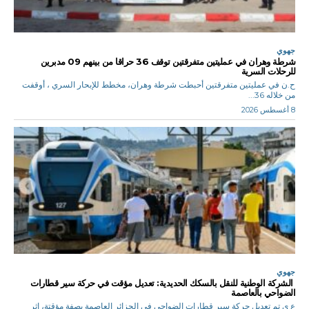
جهوي
شرطة وهران في عمليتين متفرقتين توقف 36 حراقا من بينهم 09 مدبرين
للرحلات السرية
ح.ن في عمليتين متفرقتين أحبطت شرطة وهران، مخطط للإبحار السري ، أوقفت
من خلاله 36...
8 أغسطس 2026
جهوي
الشركة الوطنية للنقل بالسكك الحديدية: تعديل مؤقت في حركة سير قطارات
الضواحي بالعاصمة
ع ي تم تعديل حركة سير قطارات الضواحي في الجزائر العاصمة بصفة مؤقتة، إثر