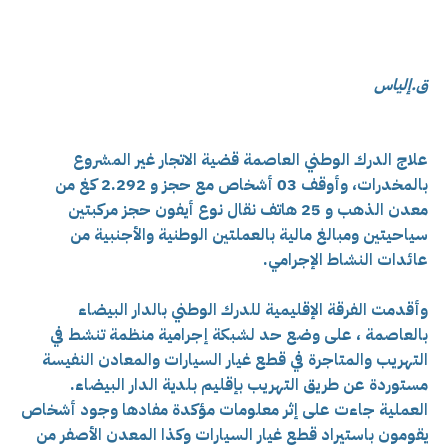
ق.إلياس
علاج الدرك الوطني العاصمة قضية الاتجار غير المشروع
بالمخدرات، وأوقف
03 أشخاص مع حجز و 2.292 كغ من
معدن الذهب و 25 هاتف نقال نوع أيفون حجز مركبتين
سياحيتين ومبالغ مالية بالعملتين الوطنية والأجنبية من
عائدات النشاط الإجرامي.
وأقدمت الفرقة الإقليمية للدرك الوطني بالدار البيضاء
بالعاصمة ، على وضع حد لشبكة إجرامية منظمة تنشط في
التهريب والمتاجرة في قطع غيار السيارات والمعادن النفيسة
مستوردة عن طريق التهريب بإقليم بلدية الدار البيضاء.
العملية جاءت على إثر معلومات مؤكدة مفادها وجود أشخاص
يقومون باستيراد قطع غيار السيارات وكذا المعدن الأصفر من