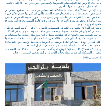
لات النظافة ومرافقة المؤسسات العمومية وتحسيس المواطنين، بدل الاكتفاء بالمكا
تب أو تحميل المسؤولية لجهات أخرى.
و ما زاد من حدة الأزمة، الغياب شبه الكلي لعدد معتبر من جمعيات المجتمع المدني، و
حتى بعض الجمعيات التي ترفع شعار حماية البيئة، والتي لم يكن لها حضور يذكر في و
احدة من أصعب الفترات التي عاشتها وهران من حيث تدهور المحيط العمراني. فباس
تثناء مبادرات محدودة، بقيت الساحة فارغة، في وقت كانت المدينة بحاجة إلى تعبئة ج
ماعية لمواجهة الوضع.
و يثير هذا التراجع الكثير من علامات الاستفهام، خاصة و أن وهران كانت لسنوات طو
يلة تقدم كنموذج في نظافة المحيط، و نجحت في مناسبات وطنية ودولية في افتكاك
مراتب متقدمة ضمن المدن الأكثر نظافة، بفضل برامج متواصلة رصدت لها إمكانيات م
الية و بشرية معتبرة. كما أن ملف النظافة ظل دائما ضمن أولويات الولاة الذين تعاقبوا
على تسيير الولاية، حيث تم إنشاء مؤسسات عمومية متخصصة، وتخصيص أغلفة مالية
ضخمة لاقتناء العتاد و الشاحنات و الحاويات و تعزيز فرق النظافة.
و رغم كل هذه الإمكانيات، فإن الوضع الذي آلت إليه بعض البلديات خلال هذا الصيف ك
شف أن المشكلة لم تعد مرتبطة بغياب الوسائل، و إنما بضعف التسيير، و غياب
8 أغسطس 2026