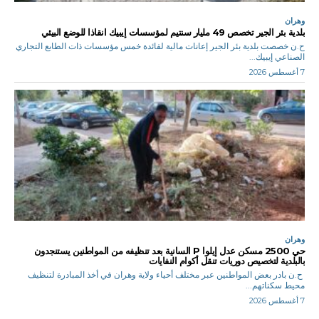
وهران
بلدية بئر الجير تخصص 49 مليار سنتيم لمؤسسات إيبيك انقاذا للوضع البيئي
ح.ن خصصت بلدية بئر الجير إعانات مالية لفائدة خمس مؤسسات ذات الطابع التجاري
الصناعي إيبيك...
7 أغسطس 2026
وهران
حي 2500 مسكن عدل إيلوا P السانية بعد تنظيفه من المواطنين يستنجدون
بالبلدية لتخصيص دوريات تنقل أكوام النفايات
ح.ن بادر بعض المواطنين عبر مختلف أحياء ولاية وهران في أخذ المبادرة لتنظيف
محيط سكناتهم...
7 أغسطس 2026