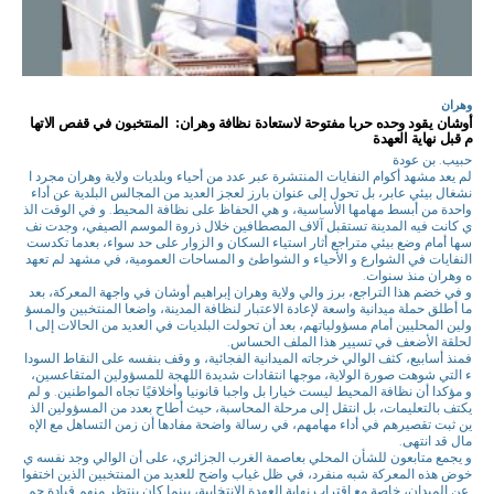
وهران
أوشان يقود وحده حربا مفتوحة لاستعادة نظافة وهران: المنتخبون في قفص الاتها
م قبل نهاية العهدة
حبيب. بن عودة
لم يعد مشهد أكوام النفايات المنتشرة عبر عدد من أحياء وبلديات ولاية وهران مجرد ا
نشغال بيئي عابر، بل تحول إلى عنوان بارز لعجز العديد من المجالس البلدية عن أداء
واحدة من أبسط مهامها الأساسية، و هي الحفاظ على نظافة المحيط. و في الوقت الذ
ي كانت فيه المدينة تستقبل آلاف المصطافين خلال ذروة الموسم الصيفي، وجدت نف
سها أمام وضع بيئي متراجع أثار استياء السكان و الزوار على حد سواء، بعدما تكدست
النفايات في الشوارع و الأحياء و الشواطئ و المساحات العمومية، في مشهد لم تعهد
ه وهران منذ سنوات.
و في خضم هذا التراجع، برز والي ولاية وهران إبراهيم أوشان في واجهة المعركة، بعد
ما أطلق حملة ميدانية واسعة لإعادة الاعتبار لنظافة المدينة، واضعا المنتخبين والمسؤ
ولين المحليين أمام مسؤولياتهم، بعد أن تحولت البلديات في العديد من الحالات إلى ا
لحلقة الأضعف في تسيير هذا الملف الحساس.
فمنذ أسابيع، كثف الوالي خرجاته الميدانية الفجائية، و وقف بنفسه على النقاط السودا
ء التي شوهت صورة الولاية، موجها انتقادات شديدة اللهجة للمسؤولين المتقاعسين،
و مؤكدا أن نظافة المحيط ليست خيارا بل واجبا قانونيا وأخلاقيًا تجاه المواطنين. و لم
يكتف بالتعليمات، بل انتقل إلى مرحلة المحاسبة، حيث أطاح بعدد من المسؤولين الذ
ين ثبت تقصيرهم في أداء مهامهم، في رسالة واضحة مفادها أن زمن التساهل مع الإه
مال قد انتهى.
و يجمع متابعون للشأن المحلي بعاصمة الغرب الجزائري، على أن الوالي وجد نفسه ي
خوض هذه المعركة شبه منفرد، في ظل غياب واضح للعديد من المنتخبين الذين اختفوا
عن الميدان، خاصة مع اقتراب نهاية العهدة الانتخابية، بينما كان ينتظر منهم قيادة حم