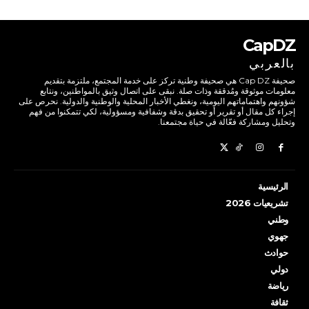
CapDZ
بالعربي
صحيفة Cap DZ هي صحيفة وطنية تركز على خدمة المجتمع، ملتزمة بتقديم
معلومات موثوقة ومُدققة وذات صلة. نبقى على اتصال وثيق بالمواطنين، ونتابع
شؤونهم واهتماماتهم اليومية، ونغطي الأخبار المحلية والوطنية والدولية. نحرص على
إجراء كل مقال أو تقرير أو تحقيق بدقة وشفافية ومسؤولية، لكي تتمكنوا من فهم
وتحليل ومشاركة فعّالة في حياة مجتمعنا.
الرئيسية
تشريعيات 2026
وطني
جهوي
حوادث
دولي
رياضة
ثقافة