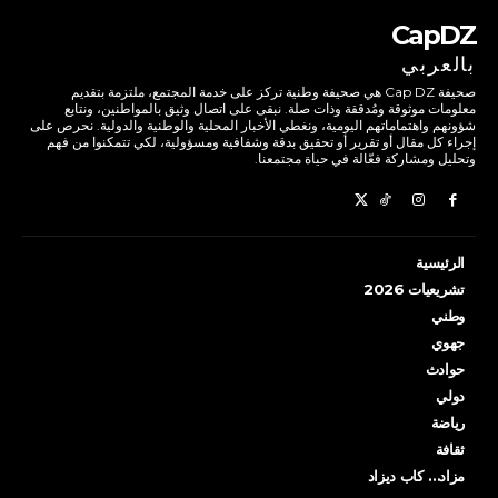
CapDZ
بالعربي
صحيفة Cap DZ هي صحيفة وطنية تركز على خدمة المجتمع، ملتزمة بتقديم
معلومات موثوقة ومُدققة وذات صلة. نبقى على اتصال وثيق بالمواطنين، ونتابع
شؤونهم واهتماماتهم اليومية، ونغطي الأخبار المحلية والوطنية والدولية. نحرص على
إجراء كل مقال أو تقرير أو تحقيق بدقة وشفافية ومسؤولية، لكي تتمكنوا من فهم
وتحليل ومشاركة فعّالة في حياة مجتمعنا.
الرئيسية
تشريعيات 2026
وطني
جهوي
حوادث
دولي
رياضة
ثقافة
مزاد… كاب ديزاد