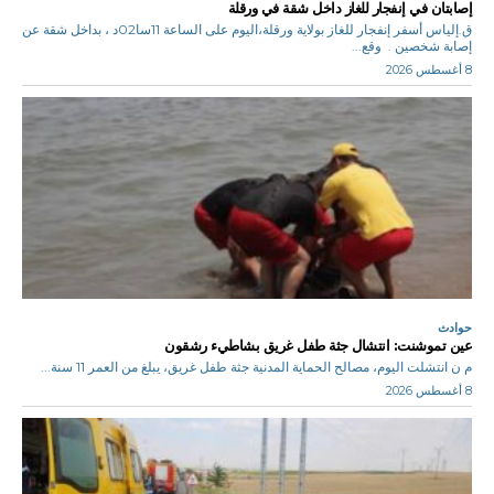
إصابتان في إنفجار للغاز داخل شقة في ورقلة
ق.إلياس أسفر إنفجار للغاز بولاية ورقلة،اليوم على الساعة 11سا02د ، بداخل شقة عن
إصابة شخصين . وقع...
8 أغسطس 2026
حوادث
عين تموشنت: انتشال جثة طفل غريق بشاطيء رشقون
م ن انتشلت اليوم، مصالح الحماية المدنية جثة طفل غريق، يبلغ من العمر 11 سنة...
8 أغسطس 2026