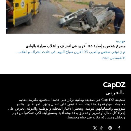
حوادث
مصرع شخص و إصابة 03 آخرين في انحراف و انقلاب سيارة بالوادي
م ن توفي شخص و أصيب 03 آخرين صباح اليوم، في حادث انحراف و انقلاب...
8 أغسطس 2026
CapDZ
بالعربي
صحيفة Cap DZ هي صحيفة وطنية تركز على خدمة المجتمع، ملتزمة بتقديم
معلومات موثوقة ومُدققة وذات صلة. نبقى على اتصال وثيق بالمواطنين، ونتابع
شؤونهم واهتماماتهم اليومية، ونغطي الأخبار المحلية والوطنية والدولية. نحرص على
إجراء كل مقال أو تقرير أو تحقيق بدقة وشفافية ومسؤولية، لكي تتمكنوا من فهم
وتحليل ومشاركة فعّالة في حياة مجتمعنا.