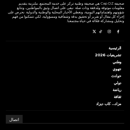
صحيفة Cap DZ هي صحيفة وطنية تركز على خدمة المجتمع، ملتزمة بتقديم
معلومات موثوقة ومُدققة وذات صلة. نبقى على اتصال وثيق بالمواطنين، ونتابع
شؤونهم واهتماماتهم اليومية، ونغطي الأخبار المحلية والوطنية والدولية. نحرص على
إجراء كل مقال أو تقرير أو تحقيق بدقة وشفافية ومسؤولية، لكي تتمكنوا من فهم
وتحليل ومشاركة فعّالة في حياة مجتمعنا.
الرئيسية
تشريعيات 2026
وطني
جهوي
حوادث
دولي
رياضة
ثقافة
مزاد… كاب ديزاد
اتصال