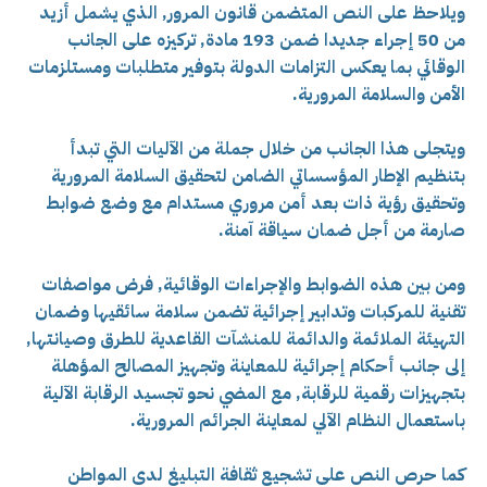
ويلاحظ على النص المتضمن قانون المرور, الذي يشمل أزيد
من 50 إجراء جديدا ضمن 193 مادة, تركيزه على الجانب
الوقائي بما يعكس التزامات الدولة بتوفير متطلبات ومستلزمات
الأمن والسلامة المرورية.
ويتجلى هذا الجانب من خلال جملة من الآليات التي تبدأ
بتنظيم الإطار المؤسساتي الضامن لتحقيق السلامة المرورية
وتحقيق رؤية ذات بعد أمن مروري مستدام مع وضع ضوابط
صارمة من أجل ضمان سياقة آمنة.
ومن بين هذه الضوابط والإجراءات الوقائية, فرض مواصفات
تقنية للمركبات وتدابير إجرائية تضمن سلامة سائقيها وضمان
التهيئة الملائمة والدائمة للمنشآت القاعدية للطرق وصيانتها,
إلى جانب أحكام إجرائية للمعاينة وتجهيز المصالح المؤهلة
بتجهيزات رقمية للرقابة, مع المضي نحو تجسيد الرقابة الآلية
باستعمال النظام الآلي لمعاينة الجرائم المرورية.
كما حرص النص على تشجيع ثقافة التبليغ لدى المواطن