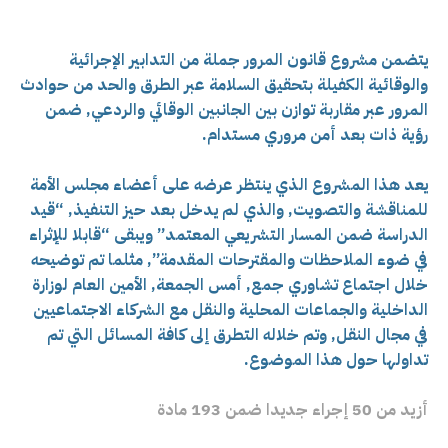
يتضمن مشروع قانون المرور جملة من التدابير الإجرائية
والوقائية الكفيلة بتحقيق السلامة عبر الطرق والحد من حوادث
المرور عبر مقاربة توازن بين الجانبين الوقائي والردعي, ضمن
رؤية ذات بعد أمن مروري مستدام.
يعد هذا المشروع الذي ينتظر عرضه على أعضاء مجلس الأمة
للمناقشة والتصويت, والذي لم يدخل بعد حيز التنفيذ, “قيد
الدراسة ضمن المسار التشريعي المعتمد” ويبقى “قابلا للإثراء
في ضوء الملاحظات والمقترحات المقدمة”, مثلما تم توضيحه
خلال اجتماع تشاوري جمع, أمس الجمعة, الأمين العام لوزارة
الداخلية والجماعات المحلية والنقل مع الشركاء الاجتماعيين
في مجال النقل, وتم خلاله التطرق إلى كافة المسائل التي تم
تداولها حول هذا الموضوع.
أزيد من 50 إجراء جديدا ضمن 193 مادة