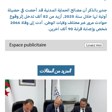
جدير بالذكر أن مصالح الحماية المدنية قد أحصت في حصيلة
أولية لها خلال سنة 2025, أزيد من 82 ألف تدخل إثر وقوع
حوادث مرور عبر مختلف ولايات الوطن, أدت إلى وفاة 2066
شخص وإصابة قرابة 90 ألف آخرين.
المزيد من المقالات