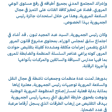
وإشراك المجتمع المدني بجميع أطيافه في رفع مستوى الوعي
المروري, فضلا عن تحفيز كافة الفئات على التميز في مجال
السلامة المرورية, وهذا من خلال استحداث جائزة رئيس
الجمهورية بهذا الخصوص.
وكان رئيس الجمهورية, السيد عبد المجيد تبون , قد أشاد في
اجتماع سابق لمجلس الوزراء, بمحتوى مشروع قانون المرور
الذي يتضمن إجراءات مكثفة ومشددة كفيلة بتقليص حوادث
المرور, كونه يراعي عناصر السلسلة المنظمة والضابطة للمرور,
بما فيها مدارس السياقة والسائقين والمركبات بأنواعها
وأجهزة الرقابة.
بدورها, ثمنت عدة منظمات وجمعيات ناشطة في مجال النقل
والسلامة المرورية توجيهات رئيس الجمهورية, معتبرة إياها
بمثابة بداية فعلية لمسار إصلاح المنظومة المرورية الوطنية
ونوهت بفحوى خارطة الطريق التي رسمها رئيس الجمهورية
بهدف التقليص من إرهاب الطرقات الذي يسجل أرقاما مرعبة
في عدد الضحايا.