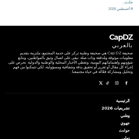
حادث...
8 أغسطس 2026
CapDZ
بالعربي
صحيفة Cap DZ هي صحيفة وطنية تركز على خدمة المجتمع، ملتزمة بتقديم
معلومات موثوقة ومُدققة وذات صلة. نبقى على اتصال وثيق بالمواطنين، ونتابع
شؤونهم واهتماماتهم اليومية، ونغطي الأخبار المحلية والوطنية والدولية. نحرص على
إجراء كل مقال أو تقرير أو تحقيق بدقة وشفافية ومسؤولية، لكي تتمكنوا من فهم
وتحليل ومشاركة فعّالة في حياة مجتمعنا.
الرئيسية
تشريعيات 2026
وطني
جهوي
حوادث
دولي