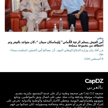
وطني
أمن الجيش يستلم الرعية الألماني” إيليماسكان سينان “..كان متواجد بالنيجر وتم
اختطافه من مجموعة مسلحة
م.ر أفاد بيان وزارة الدفاع الوطني اليوم ، أن مصالح أمن الجيش، استلمت مساء
يوم...
8 أغسطس 2026
CapDZ
بالعربي
صحيفة Cap DZ هي صحيفة وطنية تركز على خدمة المجتمع، ملتزمة بتقديم
معلومات موثوقة ومُدققة وذات صلة. نبقى على اتصال وثيق بالمواطنين، ونتابع
شؤونهم واهتماماتهم اليومية، ونغطي الأخبار المحلية والوطنية والدولية. نحرص على
إجراء كل مقال أو تقرير أو تحقيق بدقة وشفافية ومسؤولية، لكي تتمكنوا من فهم
وتحليل ومشاركة فعّالة في حياة مجتمعنا.