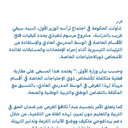
م.ر
تناولت الحكومة في اجتماع ترأسه الوزير الأول، السيد سيفي
غريب بالدراسة، مشروع مرسوم تنفيذي يحدد كيفيات فتح
الأقسام الخاصة في الوسط المدرسي العادي والإستفادة من
الترتيبات التيسيرية أثناء إجراء الإمتحانات والمسابقات لفائدة
الأشخاص ذويالاحتياجات الخاصة.
وحسب بيان وزارة الأولى :” يعتمد هذا المسعى على مقاربة
فعلية متكاملة للأشخاص ذوي الإحتياجات الخاصة في أقسام
مهيأة لهذا الغرض في الوسط المدرسي العادي، بالتنسيق مع
المكلفة بالتضامن الوطني والتربية الوطنية والصحة.
كما يتعلق الأمر بتجسيد مبدأ تكافؤ الفرص عبر ضمان الحق في
التربية والتعليم دون تمييز، لهذه الفئة من التلاميذ، من خلال
دعم بيداغوجي متكيف ووضع الآليات اللازمة وتدابير التهيئة