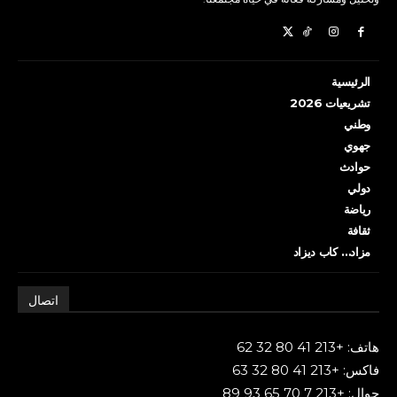
الرئيسية
تشريعيات 2026
وطني
جهوي
حوادث
دولي
رياضة
ثقافة
مزاد… كاب ديزاد
اتصال
هاتف: +213 41 80 32 62
فاكس: +213 41 80 32 63
جوال: +213 7 70 65 93 89