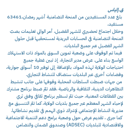
ق.إلياس
بلغ عدد المستفيدين من المنحة التضامنية أشهر رمضان،63461
مستفيد،
وخلال اجتماع تحضيري للشهر الفضيل، أمر الوالي تعليمات بصبّ
المنحة التضامنية في الحسابات البريدية لمستحقيها قبل حلول
الشهر الفضيل عبر جميع البلديات.
فيما تم الوقوف على وضعية تموين السوق بالمواد ذات الاستهلاك
الواسع بناء على. عرض مدير التجارة، إذ تبين غطية جميع
احتياجات الولاية لهذه المواد، بالإضافة إلى توفير 10 أسواق جوارية،
وفضاءات أخرى عبر البلديات ستضاف للنشاط التجاري.
من جهات ضبطت السلطات المحلية وقوفها على جانب تنشيط
التظاهرات الدينية، الثقافية والرياضية ،فقد تمّ ضبط برنامج مشترك
بين القطاعات المعنية، حيث تمّ تسطير برنامج ثقافي وفني ثري
لإحياء الشهر المعظم عبر جميع بلديات الولاية، كما تمّ التنسيق مع
مديرية النشاط الإجتماعي لإشراك ذوي الهمم في تقديم نشاطاتها.
كما جرى ، تقديم عرض حول وضعية برامج دعم التنمية الاجتماعية
والاقتصادية للبلديات (ADSEC) وصندوق الضمان والتضامن