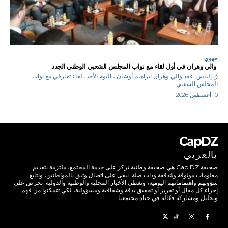
جهوي
والي وهران في أول لقاء مع نواب المجلس الشعبي الوطني الجدد
ق.إلياس عقد والي وهران ابراهيم أوشان ، اليوم الأحد، لقاء تعارفي مع نواب
المجلس الشعبي...
10 أغسطس 2026
CapDZ
بالعربي
صحيفة Cap DZ هي صحيفة وطنية تركز على خدمة المجتمع، ملتزمة بتقديم
معلومات موثوقة ومُدققة وذات صلة. نبقى على اتصال وثيق بالمواطنين، ونتابع
شؤونهم واهتماماتهم اليومية، ونغطي الأخبار المحلية والوطنية والدولية. نحرص على
إجراء كل مقال أو تقرير أو تحقيق بدقة وشفافية ومسؤولية، لكي تتمكنوا من فهم
وتحليل ومشاركة فعّالة في حياة مجتمعنا.