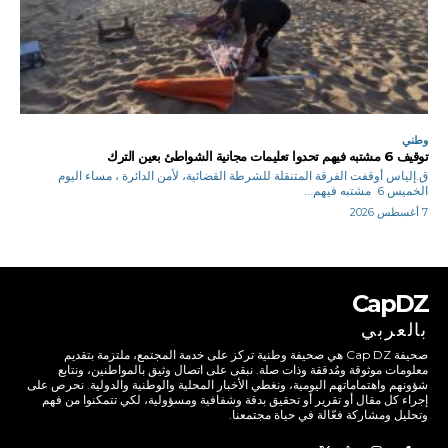
وطني
توقيف 6 مشتبه فيهم تحدوا تعليمات مجانية الشواطئ بعين الترك
ق.إلياس أوقفت الفرقة المتنقلة للشرطة القضائية، لأمن الدائرة ، مساء اليوم
الخميس 6 مشتبه فيهم...
7 أغسطس 2026
CapDZ
بالعربي
صحيفة Cap DZ هي صحيفة وطنية تركز على خدمة المجتمع، ملتزمة بتقديم
معلومات موثوقة ومُدققة وذات صلة. نبقى على اتصال وثيق بالمواطنين، ونتابع
شؤونهم واهتماماتهم اليومية، ونغطي الأخبار المحلية والوطنية والدولية. نحرص على
إجراء كل مقال أو تقرير أو تحقيق بدقة وشفافية ومسؤولية، لكي تتمكنوا من فهم
وتحليل ومشاركة فعّالة في حياة مجتمعنا.